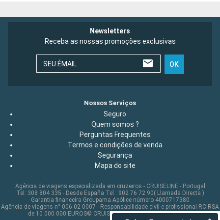
Newsletters
Receba as nossas promoções exclusivas
SEU ÉMAIL
OK
Nossos Serviços
Seguro
Quem somos ?
Perguntas Frequentes
Termos e condições de venda
Segurança
Mapa do site
Agência de viagens especializada em cruzeiros - CRUISELINE - Portugal
Tel: 308 804 335 - Desde España Tel : 902 76 72 90( Llamada Directa )
Garantia financeira Groupama Apólice número 4000717380
Agência de viagens n° 006 02 0007 - Responsabilidade civil e profissional RC RSA
de 10 000 000 EUROS© CRUISELINE 2026 - all rights reserved