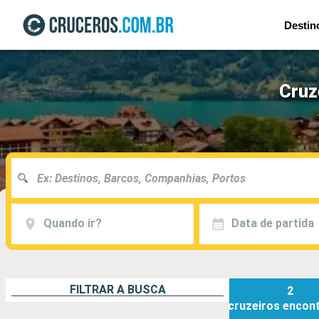
Destin
Cruz
Quando ir?
Data de partida
FILTRAR A BUSCA
2
cruzeiros
encon