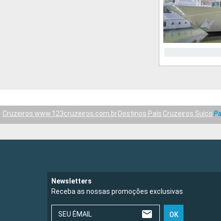
Cruzeiros www.123cruzeiros.com.br
Destinos País
Cruzeiros Suíço
Pa
Newsletters
Receba as nossas promoções exclusivas
SEU ÉMAIL
OK