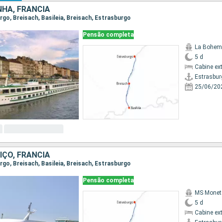
NHA, FRANCIA
urgo, Breisach, Basileia, Breisach, Estrasburgo
Pensão completa
La Bohem
5 d
Cabine ex
Estrasbur
25/06/20
ÍÇO, FRANCIA
urgo, Breisach, Basileia, Breisach, Estrasburgo
Pensão completa
MS Monet
5 d
Cabine ex