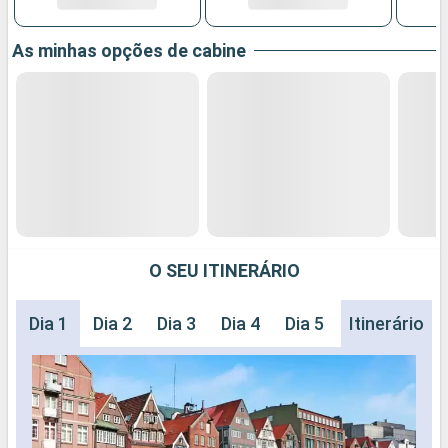
As minhas opções de cabine
O SEU ITINERÁRIO
Dia 1
Dia 2
Dia 3
Dia 4
Dia 5
Dia 6
Itinerário
Dia 