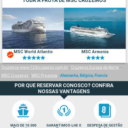
TODA A FROTA DE MSC CRUZEIROS
MSC World Atlantic
MSC Armonia
Cruzeiros www.123cruzeiros.com.br
Cruzeiros Europa do Norte
MSC Cruzeiros
MSC Preziosa
Alemanha, Bélgica, Francia
POR QUE RESERVAR CONOSCO? CONFIRA
NOSSAS VANTAGENS
MAIS DE 10.000
GARANTIMOS-LHE O
DESPESA DE GESTÃO