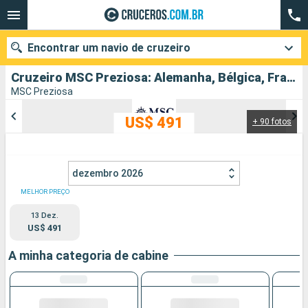
Encontrar um navio de cruzeiro
Cruzeiro MSC Preziosa: Alemanha, Bélgica, Francia partindo de Hamburgo
MSC Preziosa
US$ 491
+ 90 fotos
Quando ir?
Data de partida
dezembro 2026
Cidades
Companhias
MELHOR PREÇO
13 Dez.
Pesquisar
US$ 491
A minha categoria de cabine