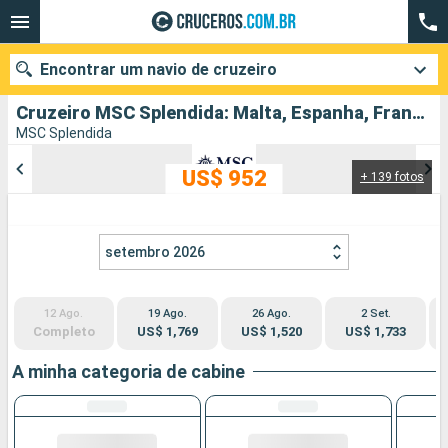
Encontrar um navio de cruzeiro
Cruzeiro MSC Splendida: Malta, Espanha, Francia, Itália partindo de Cagliari
MSC Splendida
US$ 952
+ 139 fotos
Quando ir?
Data de partida
setembro 2026
Cidades
Companhias
12 Ago.
19 Ago.
26 Ago.
2 Set.
Pesquisar
Completo
US$ 1,769
US$ 1,520
US$ 1,733
A minha categoria de cabine