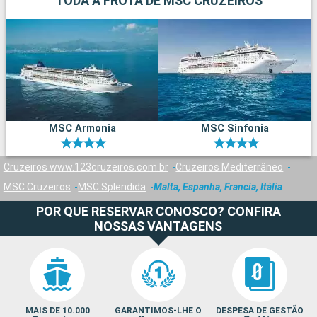
TODA A FROTA DE MSC CRUZEIROS
MSC Armonia
MSC Sinfonia
Cruzeiros www.123cruzeiros.com.br
Cruzeiros Mediterrâneo
MSC Cruzeiros
MSC Splendida
Malta, Espanha, Francia, Itália
POR QUE RESERVAR CONOSCO? CONFIRA
NOSSAS VANTAGENS
MAIS DE 10.000
GARANTIMOS-LHE O
DESPESA DE GESTÃO