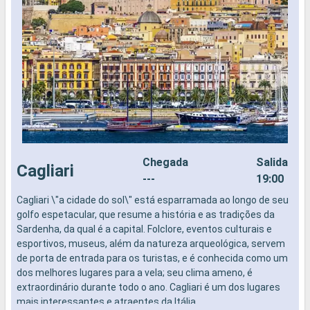
Chegada
Salida
Cagliari
---
19:00
Cagliari \"a cidade do sol\" está esparramada ao longo de seu
P
golfo espetacular, que resume a história e as tradições da
s
Sardenha, da qual é a capital. Folclore, eventos culturais e
u
esportivos, museus, além da natureza arqueológica, servem
c
de porta de entrada para os turistas, e é conhecida como um
c
dos melhores lugares para a vela; seu clima ameno, é
h
extraordinário durante todo o ano. Cagliari é um dos lugares
i
mais interessantes e atraentes da Itália.
P