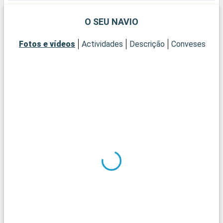
s
h
O SEU NAVIO
p
s
Fotos e vídeos
Actividades
Descrição
Conveses
Ca