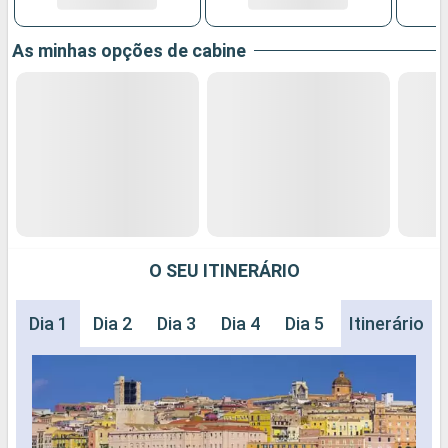
As minhas opções de cabine
O SEU ITINERÁRIO
Dia 1
Dia 2
Dia 3
Dia 4
Dia 5
Dia 6
Itinerário
Dia 