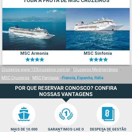
TODA A FROTA DE MSC CRUZEIROS
MSC Armonia
MSC Sinfonia
Cruzeiros www.123cruzeiros.com.br
Cruzeiros Mediterrâneo
MSC Cruzeiros
MSC Fantasia
Francia, Espanha, Itália
POR QUE RESERVAR CONOSCO? CONFIRA
NOSSAS VANTAGENS
MAIS DE 10.000
GARANTIMOS-LHE O
DESPESA DE GESTÃO