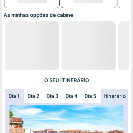
As minhas opções de cabine
O SEU ITINERÁRIO
Dia 1
Dia 2
Dia 3
Dia 4
Dia 5
Dia 6
Itinerário
Dia 