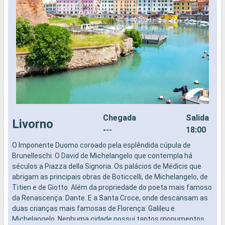
Chegada
Salida
Livorno
---
18:00
O Imponente Duomo coroado pela esplêndida cúpula de
F
Brunelleschi. O David de Michelangelo que contempla há
i
séculos a Piazza della Signoria. Os palácios de Médicis que
r
abrigam as principais obras de Boticcelli, de Michelangelo, de
p
Titien e de Giotto. Além da propriedade do poeta mais famoso
f
da Renascença: Dante. E a Santa Croce, onde descansam as
r
duas crianças mais famosas de Florença: Galileu e
s
Michelangelo. Nenhuma cidade possui tantos monumentos
e