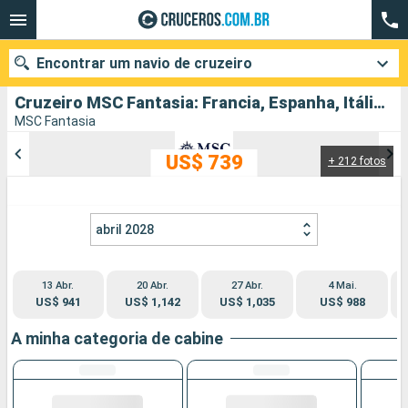
Encontrar um navio de cruzeiro
Cruzeiro MSC Fantasia: Francia, Espanha, Itália partindo de Livorno
MSC Fantasia
US$ 739
+ 212 fotos
Quando ir?
Data de partida
abril 2028
Cidades
Companhias
13 Abr.
20 Abr.
27 Abr.
4 Mai.
Pesquisar
US$ 941
US$ 1,142
US$ 1,035
US$ 988
A minha categoria de cabine