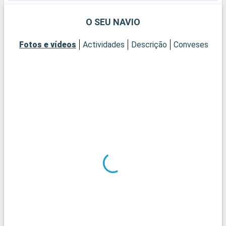
gloriosos da Renascença de Florença.
c
a
O SEU NAVIO
f
Fotos e vídeos
Actividades
Descrição
Conveses
Ca