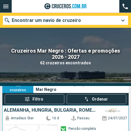
Encontrar um navio de cruzeiro
Cruzeiros Mar Negro : Ofertas e promoções
Quando ir?
2026 - 2027
62 cruzeiros encontrados
Data de partida
Cidades
Companhias
62
Os seus critérios de pesquisa:
Mar Negro
cruzeiros
Pesquisar
Filtro
Ordenar
ALEMANHA, HUNGRIA, BULGÁRIA, ROMÊNIA, SÉRVIA, CROÁCIA, ESLOVÁQUIA, AUSTRIA
Amadeus Star
16 d
Passau
24/07/2027
Pensão completa