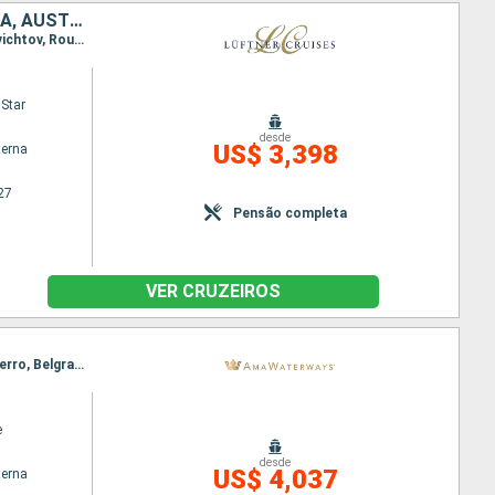
ALEMANHA, HUNGRIA, BULGÁRIA, ROMÊNIA, SÉRVIA, CROÁCIA, ESLOVÁQUIA, AUSTRIA
Itinerário : Passau, Viena, Esztergom, Budapeste, Mohacs, Belgrado, Golubac, Donji Milanovac, Svichtov, Rousse, Hirsova, Fetesti, Oltenita, Giurgiu, Vidin, Portas de Ferro, Novi Sad, Vukovar, Mohacs, Kalocsa, Budapeste, Bratislava, Durnstein, Melk, Passau
Star
desde
US$ 3,398
terna
27
Pensão completa
VER CRUZEIROS
Itinerário : Giurgiu, Budapeste, Rousse, Budapeste, Mohacs, Vidin, Vukovar, Passagem Porta de Ferro, Belgrado, Passagem Porta de Ferro, Vukovar, Vidin, Rousse, Mohacs, Budapeste, Giurgiu
e
desde
US$ 4,037
terna