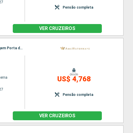
27
Pensão completa
VER CRUZEIROS
Itinerário : Giurgiu, Budapeste, Rousse, Budapeste, Mohacs, Vidin, Vukovar, Ilok, Novi Sad, Passagem Porta de Ferro, Belgrado, Passagem Porta de Ferro, Belgrado, Vukovar, Vidin, Mohacs, Rousse, Budapeste, Giurgiu
desde
US$ 4,768
terna
27
Pensão completa
VER CRUZEIROS