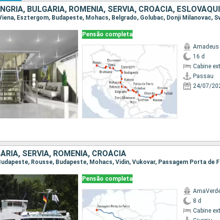
Pensão completa
Amadeus 
16 d
Cabine ex
Passau
24/07/20
ÁRIA, SÉRVIA, ROMÊNIA, CROÁCIA
Pensão completa
AmaVerd
8 d
Cabine ex