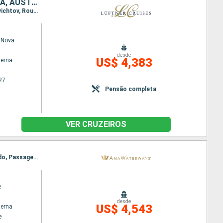
ALEMANHA, SÉRVIA, ROMÊNIA, BULGÁRIA, CROÁCIA, HUNGRIA, ESLOVÁQUIA, AUSTRIA
Itinerário : Passau, Viena, Esztergom, Budapeste, Mohacs, Belgrado, Golubac, Donji Milanovac, Svichtov, Rousse, Hirsova, Fetesti, Oltenita, Giurgiu, Vidin, Portas de Ferro, Novi Sad, Vukovar, Mohacs, Kalocsa, Budapeste, Bratislava, Durnstein, Melk, Passau
 Nova
desde
US$ 4,383
terna
27
Pensão completa
VER CRUZEIROS
Itinerário : Budapeste, Giurgiu, Mohacs, Rousse, Budapeste, Vukovar, Vidin, Ilok, Novi Sad, Belgrado, Passagem Porta de Ferro, Belgrado, Vidin, Vukovar, Rousse, Mohacs, Giurgiu, Budapeste
e
desde
US$ 4,543
terna
e