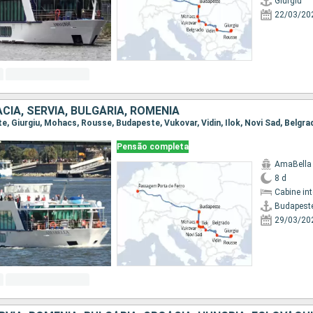
Giurgiu
22/03/20
CIA, SÉRVIA, BULGÁRIA, ROMÊNIA
Pensão completa
AmaBella
8 d
Cabine in
Budapest
29/03/20