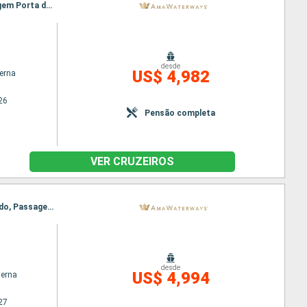
Itinerário : Giurgiu, Budapeste, Rousse, Budapeste, Mohacs, Vidin, Vukovar, Ilok, Novi Sad, Passagem Porta de Ferro, Belgrado, Passagem Porta de Ferro, Vidin, Vukovar, Novi Sad, Mohacs, Rousse, Budapeste, Giurgiu
desde
US$ 4,982
terna
26
Pensão completa
VER CRUZEIROS
Itinerário : Giurgiu, Budapeste, Rousse, Mohacs, Vidin, Vukovar, Passagem Porta de Ferro, Belgrado, Passagem Porta de Ferro, Vukovar, Vidin, Mohacs, Rousse, Budapeste, Giurgiu
desde
US$ 4,994
terna
27