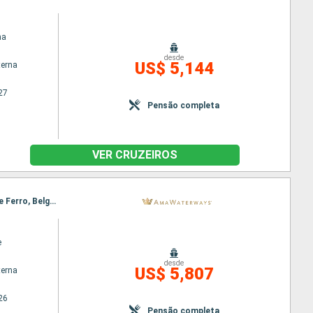
na
desde
US$ 5,144
terna
27
Pensão completa
VER CRUZEIROS
Itinerário : Giurgiu, Budapeste, Rousse, Mohacs, Vidin, Vukovar, Ilok, Novi Sad, Passagem Porta de Ferro, Belgrado, Passagem Porta de Ferro, Belgrado, Vukovar, Novi Sad, Vidin, Rousse, Mohacs, Budapeste, Giurgiu
e
desde
US$ 5,807
terna
26
Pensão completa