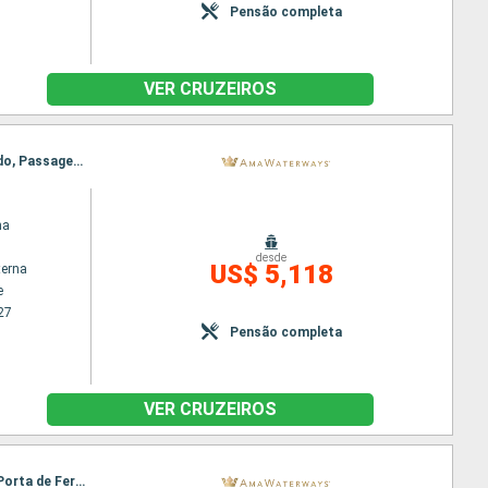
Pensão completa
VER CRUZEIROS
Itinerário : Budapeste, Giurgiu, Mohacs, Rousse, Budapeste, Vukovar, Vidin, Ilok, Novi Sad, Belgrado, Passagem Porta de Ferro, Belgrado, Vidin, Vukovar, Rousse, Mohacs, Giurgiu, Budapeste
na
desde
US$ 5,118
terna
e
27
Pensão completa
VER CRUZEIROS
Itinerário : Giurgiu, Budapeste, Rousse, Budapeste, Mohacs, Vidin, Vukovar, Belgrado, Passagem Porta de Ferro, Belgrado, Passagem Porta de Ferro, Vukovar, Vidin, Mohacs, Rousse, Budapeste, Giurgiu