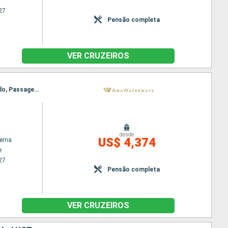
27
Pensão completa
VER CRUZEIROS
Itinerário : Budapeste, Giurgiu, Mohacs, Rousse, Budapeste, Vukovar, Vidin, Ilok, Novi Sad, Belgrado, Passagem Porta de Ferro, Belgrado, Vidin, Vukovar, Rousse, Mohacs, Giurgiu, Budapeste
desde
US$ 4,374
terna
e
27
Pensão completa
VER CRUZEIROS