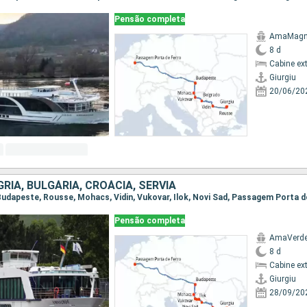
Pensão completa
AmaMag
8 d
Cabine ex
Giurgiu
20/06/20
RIA, BULGÁRIA, CROÁCIA, SÉRVIA
Pensão completa
AmaVerd
8 d
Cabine ex
Giurgiu
28/09/20