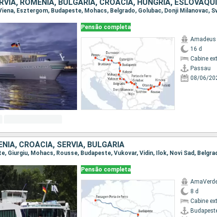
Pensão completa
Amadeus
16 d
Cabine ex
Passau
08/06/20
NIA, CROÁCIA, SÉRVIA, BULGÁRIA
Pensão completa
AmaVerd
8 d
Cabine ex
Budapest