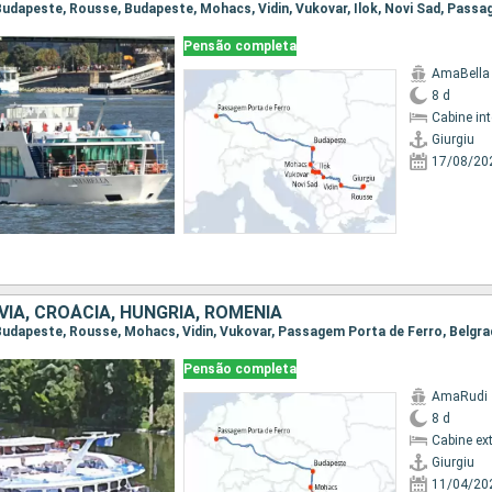
Pensão completa
AmaBella
8 d
Cabine in
Giurgiu
17/08/20
VIA, CROÁCIA, HUNGRIA, ROMÊNIA
Pensão completa
AmaRudi
8 d
Cabine ex
Giurgiu
11/04/20