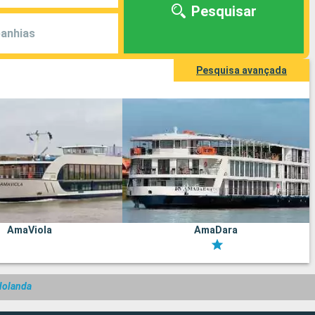
Pesquisar
anhias
Pesquisa avançada
AmaViola
AmaDara
Holanda