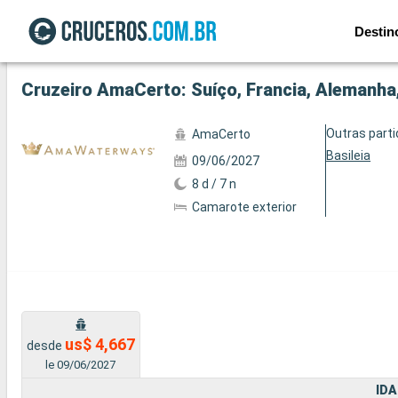
Destin
Ver a 5 fotos
Cruzeiro AmaCerto: Suíço, Francia, Alemanha,
Outras part
AmaCerto
Basileia
09/06/2027
8 d / 7 n
Camarote exterior
us$ 4,667
desde
le 09/06/2027
IDA