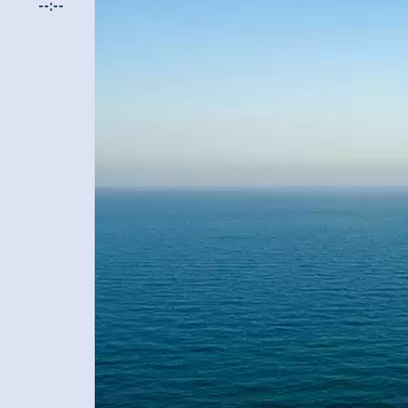
--:--