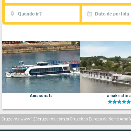
Quando ir?
Data de partida
Amasonata
amakristina
Cruzeiros www.123cruzeiros.com.br
Cruzeiros Europa do Norte
Ama 