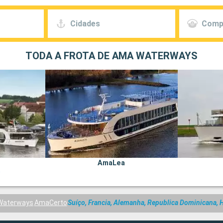
Cidades
Comp
TODA A FROTA DE AMA WATERWAYS
AmaLea
Waterways
AmaCerto
Suíço, Francia, Alemanha, Republica Dominicana, 