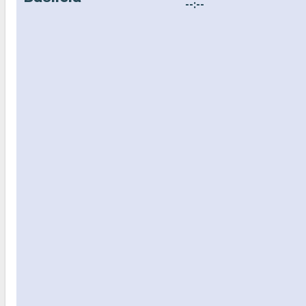
--:--