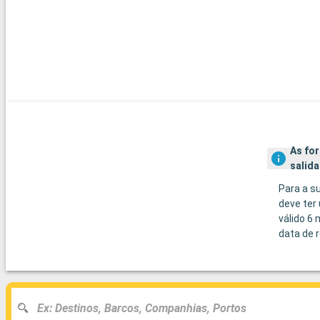
As fo
salida
Para a s
deve ter
válido 6
data de r