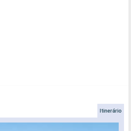
Itinerário
Br