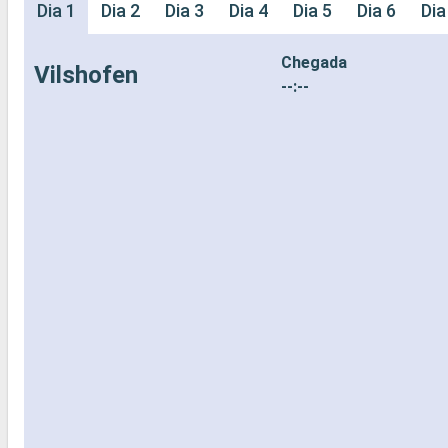
Dia 1
Dia 2
Dia 3
Dia 4
Dia 5
Dia 6
Dia
Chegada
Vilshofen
--:--