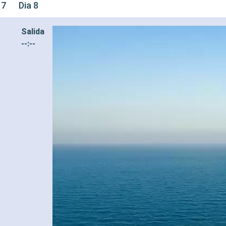
 7
Dia 8
Salida
--:--