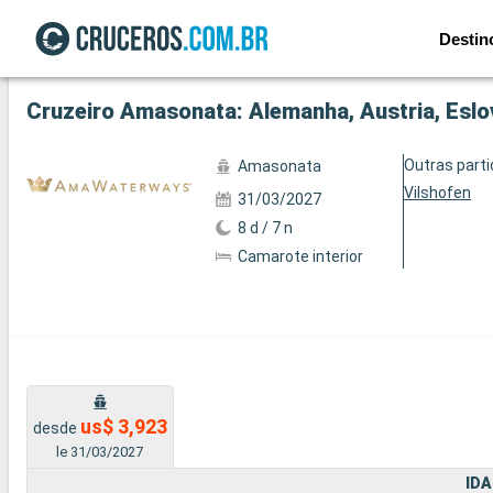
Destin
Ver a 5 fotos
Cruzeiro Amasonata: Alemanha, Austria, Eslo
Outras part
Amasonata
Vilshofen
31/03/2027
8 d / 7 n
Camarote interior
us$ 3,923
desde
le 31/03/2027
IDA