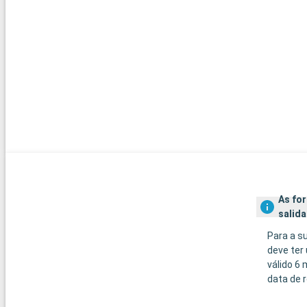
As fo
salida
Para a s
deve ter
válido 6
data de r