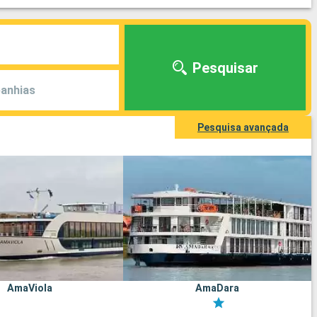
Pesquisar
anhias
Pesquisa avançada
AmaViola
AmaDara