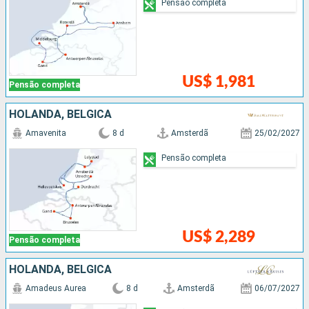
Pensão completa
US$ 1,981
Pensão completa
HOLANDA, BÉLGICA
Amavenita
8 d
Amsterdã
25/02/2027
Pensão completa
US$ 2,289
Pensão completa
HOLANDA, BÉLGICA
Amadeus Aurea
8 d
Amsterdã
06/07/2027