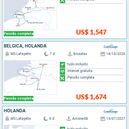
US$ 1,547
Pensão completa
BÉLGICA, HOLANDA
MS Lafayette
7 d
Bruxelas
18/10/2026
tudo incluído
Internet gratuita
Pensão completa
US$ 1,674
Pensão completa
HOLANDA
MS Lafayette
6 d
Amsterdã
19/07/2027
tudo incluído