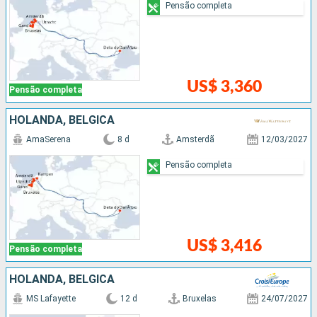
Pensão completa
US$ 3,360
Pensão completa
HOLANDA, BÉLGICA
AmaSerena
8 d
Amsterdã
12/03/2027
Pensão completa
US$ 3,416
Pensão completa
HOLANDA, BÉLGICA
MS Lafayette
12 d
Bruxelas
24/07/2027