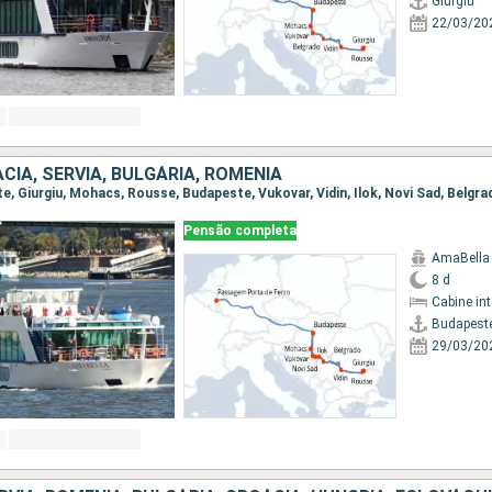
Giurgiu
22/03/20
CIA, SÉRVIA, BULGÁRIA, ROMÊNIA
Pensão completa
AmaBella
8 d
Cabine in
Budapest
29/03/20