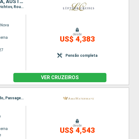
ALEMANHA, SÉRVIA, ROMÊNIA, BULGÁRIA, CROÁCIA, HUNGRIA, ESLOVÁQUIA, AUSTRIA
Itinerário : Passau, Viena, Esztergom, Budapeste, Mohacs, Belgrado, Golubac, Donji Milanovac, Svichtov, Rousse, Hirsova, Fetesti, Oltenita, Giurgiu, Vidin, Portas de Ferro, Novi Sad, Vukovar, Mohacs, Kalocsa, Budapeste, Bratislava, Durnstein, Melk, Passau
 Nova
desde
US$ 4,383
terna
27
Pensão completa
VER CRUZEIROS
Itinerário : Budapeste, Giurgiu, Mohacs, Rousse, Budapeste, Vukovar, Vidin, Ilok, Novi Sad, Belgrado, Passagem Porta de Ferro, Belgrado, Vidin, Vukovar, Rousse, Mohacs, Giurgiu, Budapeste
e
desde
US$ 4,543
terna
e