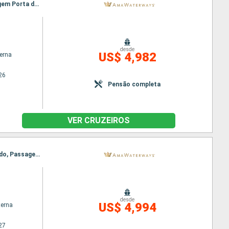
Itinerário : Giurgiu, Budapeste, Rousse, Budapeste, Mohacs, Vidin, Vukovar, Ilok, Novi Sad, Passagem Porta de Ferro, Belgrado, Passagem Porta de Ferro, Vidin, Vukovar, Novi Sad, Mohacs, Rousse, Budapeste, Giurgiu
desde
US$ 4,982
terna
26
Pensão completa
VER CRUZEIROS
Itinerário : Giurgiu, Budapeste, Rousse, Mohacs, Vidin, Vukovar, Passagem Porta de Ferro, Belgrado, Passagem Porta de Ferro, Vukovar, Vidin, Mohacs, Rousse, Budapeste, Giurgiu
desde
US$ 4,994
terna
27