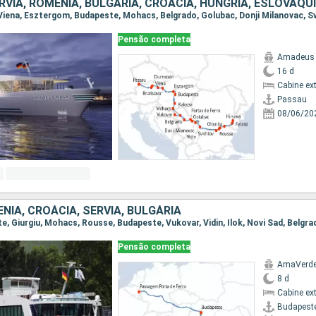
Pensão completa
Amadeus
16 d
Cabine ex
Passau
08/06/20
NIA, CROÁCIA, SÉRVIA, BULGÁRIA
Pensão completa
AmaVerd
8 d
Cabine ex
Budapest