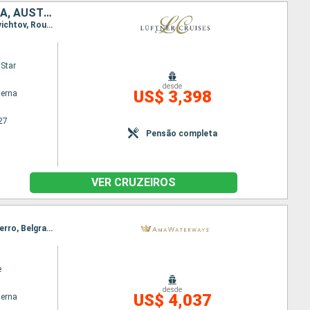
ALEMANHA, HUNGRIA, BULGÁRIA, ROMÊNIA, SÉRVIA, CROÁCIA, ESLOVÁQUIA, AUSTRIA
Itinerário : Passau, Viena, Esztergom, Budapeste, Mohacs, Belgrado, Golubac, Donji Milanovac, Svichtov, Rousse, Hirsova, Fetesti, Oltenita, Giurgiu, Vidin, Portas de Ferro, Novi Sad, Vukovar, Mohacs, Kalocsa, Budapeste, Bratislava, Durnstein, Melk, Passau
Star
desde
US$ 3,398
terna
27
Pensão completa
VER CRUZEIROS
Itinerário : Giurgiu, Budapeste, Rousse, Budapeste, Mohacs, Vidin, Vukovar, Passagem Porta de Ferro, Belgrado, Passagem Porta de Ferro, Vukovar, Vidin, Rousse, Mohacs, Budapeste, Giurgiu
e
desde
US$ 4,037
terna