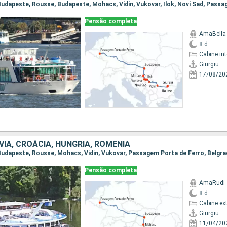
Pensão completa
AmaBella
8 d
Cabine in
Giurgiu
17/08/20
VIA, CROÁCIA, HUNGRIA, ROMÊNIA
Pensão completa
AmaRudi
8 d
Cabine ex
Giurgiu
11/04/20