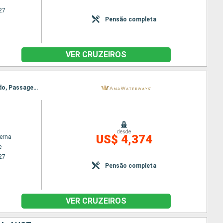
27
Pensão completa
VER CRUZEIROS
Itinerário : Budapeste, Giurgiu, Mohacs, Rousse, Budapeste, Vukovar, Vidin, Ilok, Novi Sad, Belgrado, Passagem Porta de Ferro, Belgrado, Vidin, Vukovar, Rousse, Mohacs, Giurgiu, Budapeste
desde
US$ 4,374
terna
e
27
Pensão completa
VER CRUZEIROS