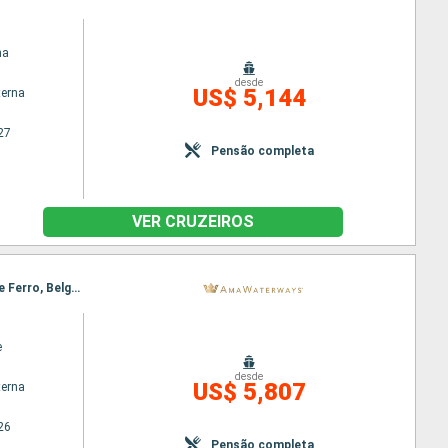
na
desde
US$ 5,144
terna
27
Pensão completa
VER CRUZEIROS
Itinerário : Giurgiu, Budapeste, Rousse, Mohacs, Vidin, Vukovar, Ilok, Novi Sad, Passagem Porta de Ferro, Belgrado, Passagem Porta de Ferro, Belgrado, Vukovar, Novi Sad, Vidin, Rousse, Mohacs, Budapeste, Giurgiu
e
desde
US$ 5,807
terna
26
Pensão completa