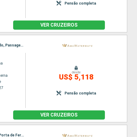
Pensão completa
VER CRUZEIROS
Itinerário : Budapeste, Giurgiu, Mohacs, Rousse, Budapeste, Vukovar, Vidin, Ilok, Novi Sad, Belgrado, Passagem Porta de Ferro, Belgrado, Vidin, Vukovar, Rousse, Mohacs, Giurgiu, Budapeste
na
desde
US$ 5,118
terna
e
27
Pensão completa
VER CRUZEIROS
Itinerário : Giurgiu, Budapeste, Rousse, Budapeste, Mohacs, Vidin, Vukovar, Belgrado, Passagem Porta de Ferro, Belgrado, Passagem Porta de Ferro, Vukovar, Vidin, Mohacs, Rousse, Budapeste, Giurgiu