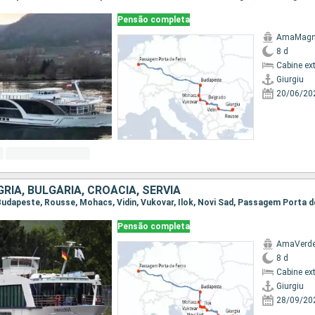
Pensão completa
AmaMag
8 d
Cabine ex
Giurgiu
20/06/20
RIA, BULGÁRIA, CROÁCIA, SÉRVIA
Pensão completa
AmaVerd
8 d
Cabine ex
Giurgiu
28/09/20