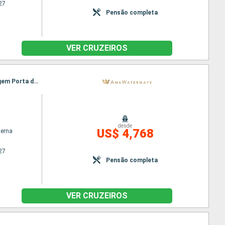
27
Pensão completa
VER CRUZEIROS
Itinerário : Giurgiu, Budapeste, Rousse, Budapeste, Mohacs, Vidin, Vukovar, Ilok, Novi Sad, Passagem Porta de Ferro, Belgrado, Passagem Porta de Ferro, Belgrado, Vukovar, Vidin, Mohacs, Rousse, Budapeste, Giurgiu
desde
US$ 4,768
terna
27
Pensão completa
VER CRUZEIROS