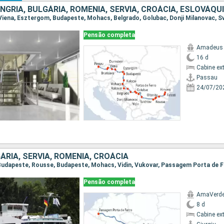
Pensão completa
Amadeus 
16 d
Cabine ex
Passau
24/07/20
ÁRIA, SÉRVIA, ROMÊNIA, CROÁCIA
Pensão completa
AmaVerd
8 d
Cabine ex