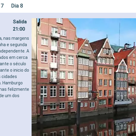
 7
Dia 8
Salida
21:00
a, nas margens
anha e segunda
independente. A
tados em cerca
rante o século
nte o inicio do
s cidades
a. Hamburgo
mas felizmente
ade um dos