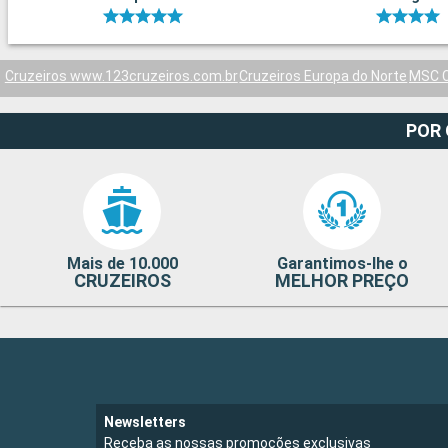
Cruzeiros www.123cruzeiros.com.br
Cruzeiros Europa do Norte
MSC C
POR
Mais de 10.000
Garantimos-lhe o
CRUZEIROS
MELHOR PREÇO
Newsletters
Receba as nossas promoções exclusivas