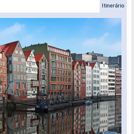
Itinerário
Na
Nave