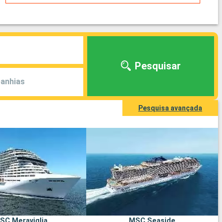
Pesquisar
anhias
Pesquisa avançada
SC Meraviglia
MSC Seaside