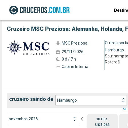
Destin
Ver a 90 fotos
Cruzeiro MSC Preziosa: Alemanha, Holanda, 
Outras part
MSC Preziosa
Hamburgo
29/11/2026
Southampt
8 d / 7 n
Roterdã
Cabine Interna
cruzeiro saindo de
Hamburgo
ME
novembro 2026
18 Out.
US$ 963