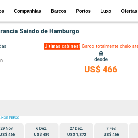
os
Companhias
Barcos
Portos
Luxo
Ofertas
Francia Saindo de Hamburgo
idas
Últimas cabines!
Barco totalmente cheio at
desde
on
US$ 466
LHOR PREÇO
29 Nov.
6 Dez.
27 Dez.
7 Fev.
US$ 466
US$ 489
US$ 1,372
US$ 466