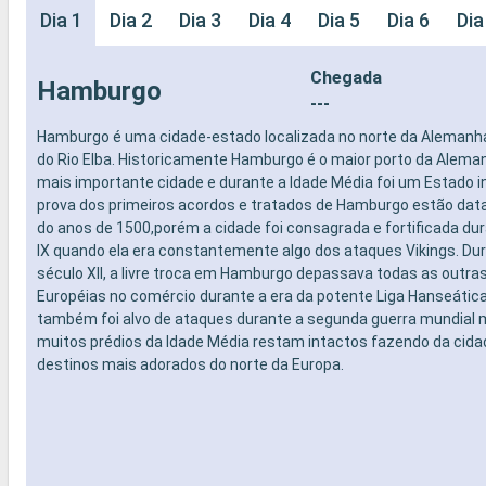
Dia 1
Dia 2
Dia 3
Dia 4
Dia 5
Dia 6
Dia
Chegada
Hamburgo
---
Hamburgo é uma cidade-estado localizada no norte da Alemanh
do Rio Elba. Historicamente Hamburgo é o maior porto da Alem
mais importante cidade e durante a Idade Média foi um Estado 
prova dos primeiros acordos e tratados de Hamburgo estão da
do anos de 1500,porém a cidade foi consagrada e fortificada du
IX quando ela era constantemente algo dos ataques Vikings. Dura
século XII, a livre troca em Hamburgo depassava todas as outra
Européias no comércio durante a era da potente Liga Hanseátic
também foi alvo de ataques durante a segunda guerra mundial 
muitos prédios da Idade Média restam intactos fazendo da cid
destinos mais adorados do norte da Europa.