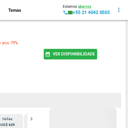
Estamos
abertos
Temas
+55 21 4042 0503
é aos 79%
VER DISPONIBILIDADE
14 Fev.
21 Fev.
US$ 629
US$ 536