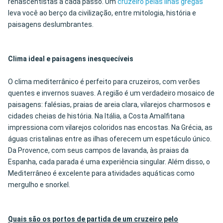
renascentistas a cada passo. Um
cruzeiro pelas ilhas gregas
leva você ao berço da civilização, entre mitologia, história e
paisagens deslumbrantes.
Clima ideal e paisagens inesquecíveis
O clima mediterrânico é perfeito para cruzeiros, com verões
quentes e invernos suaves. A região é um verdadeiro mosaico de
paisagens: falésias, praias de areia clara, vilarejos charmosos e
cidades cheias de história. Na Itália, a Costa Amalfitana
impressiona com vilarejos coloridos nas encostas. Na Grécia, as
águas cristalinas entre as ilhas oferecem um espetáculo único.
Da Provence, com seus campos de lavanda, às praias da
Espanha, cada parada é uma experiência singular. Além disso, o
Mediterrâneo é excelente para atividades aquáticas como
mergulho e snorkel.
Quais são os portos de partida de um cruzeiro pelo