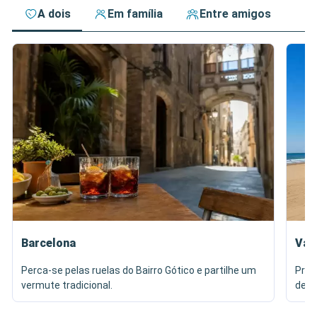
A dois
Em família
Entre amigos
Barcelona
Val
Perca-se pelas ruelas do Bairro Gótico e partilhe um
Prov
vermute tradicional.
de M