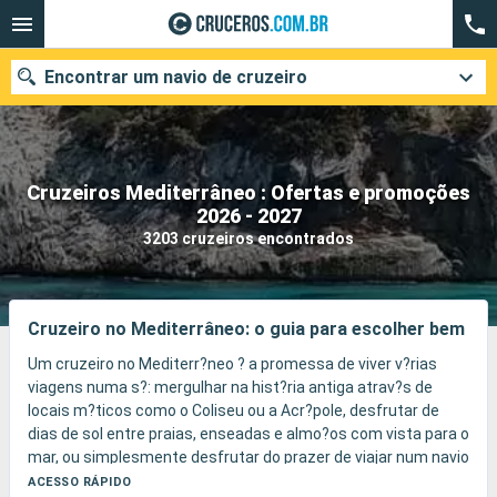
Encontrar um navio de cruzeiro
Cruzeiros Mediterrâneo : Ofertas e promoções
Quando ir?
2026 - 2027
3203 cruzeiros encontrados
Data de partida
Cidades
Companhias
Cruzeiro no Mediterrâneo: o guia para escolher bem
Pesquisar
Um cruzeiro no Mediterr?neo ? a promessa de viver v?rias
viagens numa s?: mergulhar na hist?ria antiga atrav?s de
locais m?ticos como o Coliseu ou a Acr?pole, desfrutar de
dias de sol entre praias, enseadas e almo?os com vista para o
mar, ou simplesmente desfrutar do prazer de viajar num navio
pensado para toda a fam?lia.
ACESSO RÁPIDO