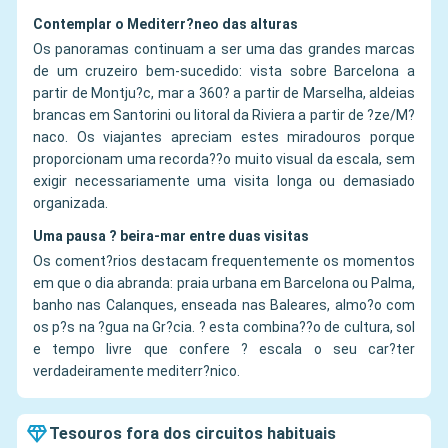
Contemplar o Mediterr?neo das alturas
Os panoramas continuam a ser uma das grandes marcas
de um cruzeiro bem-sucedido: vista sobre Barcelona a
partir de Montju?c, mar a 360? a partir de Marselha, aldeias
brancas em Santorini ou litoral da Riviera a partir de ?ze/M?
naco. Os viajantes apreciam estes miradouros porque
proporcionam uma recorda??o muito visual da escala, sem
exigir necessariamente uma visita longa ou demasiado
organizada.
Uma pausa ? beira-mar entre duas visitas
Os coment?rios destacam frequentemente os momentos
em que o dia abranda: praia urbana em Barcelona ou Palma,
banho nas Calanques, enseada nas Baleares, almo?o com
os p?s na ?gua na Gr?cia. ? esta combina??o de cultura, sol
e tempo livre que confere ? escala o seu car?ter
verdadeiramente mediterr?nico.
Tesouros fora dos circuitos habituais