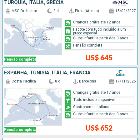
TURQUIA, ITÁLIA, GRÉCIA
MSC Orchestra
8 d
Pireu (Atenas)
15/03/2027
Crianças grátis até 12 anos
Pacote com tudo incluído a um
preço especial
Clube infantil a partir dos 3 anos
Pensão completa
US$ 645
Pensão completa
ESPANHA, TUNÍSIA, ITÁLIA, FRANCIA
Costa Pacifica
8 d
Barcelona
17/11/2026
Crianças grátis até 17 anos
Tudo incluído disponível
Gastronomia italiana
Clube infantil a partir dos 3 anos
US$ 652
Pensão completa