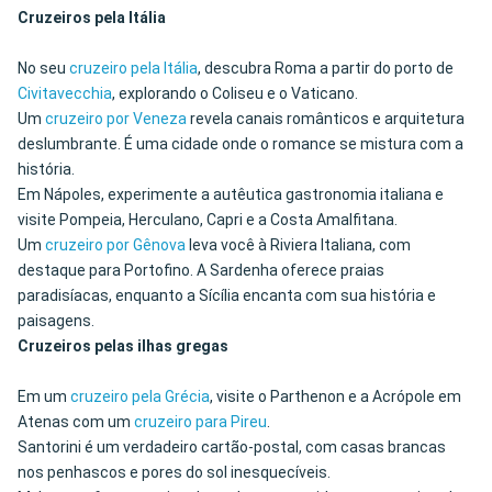
Cruzeiros pela Itália
No seu
cruzeiro pela Itália
, descubra Roma a partir do porto de
Civitavecchia
, explorando o Coliseu e o Vaticano.
Um
cruzeiro por Veneza
revela canais românticos e arquitetura
deslumbrante. É uma cidade onde o romance se mistura com a
história.
Em Nápoles, experimente a autêutica gastronomia italiana e
visite Pompeia, Herculano, Capri e a Costa Amalfitana.
Um
cruzeiro por Gênova
leva você à Riviera Italiana, com
destaque para Portofino. A Sardenha oferece praias
paradisíacas, enquanto a Sícília encanta com sua história e
paisagens.
Cruzeiros pelas ilhas gregas
Em um
cruzeiro pela Grécia
, visite o Parthenon e a Acrópole em
Atenas com um
cruzeiro para Pireu
.
Santorini é um verdadeiro cartão-postal, com casas brancas
nos penhascos e pores do sol inesquecíveis.