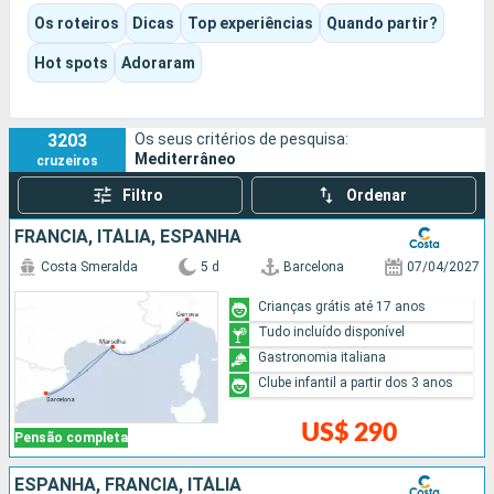
Consoante o itiner?rio e o navio escolhidos, a experi?ncia pode
Os roteiros
Dicas
Top experiências
Quando partir?
ser cultural, gastron?mica, balnear ou decididamente
orientada para o entretenimento. Piscinas, espet?culos,
Hot spots
Adoraram
anima??o, momentos de descanso ou visitas a grandes
atra??es: cada um pode encontrar o seu pr?prio ritmo.
3203
Os seus critérios de pesquisa:
Mediterrâneo
cruzeiros
Filtro
Ordenar
FRANCIA, ITÁLIA, ESPANHA
Costa Smeralda
5 d
Barcelona
07/04/2027
Crianças grátis até 17 anos
Tudo incluído disponível
Gastronomia italiana
Clube infantil a partir dos 3 anos
US$ 290
Pensão completa
ESPANHA, FRANCIA, ITÁLIA