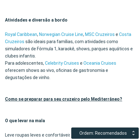
Atividades e diversão a bordo
Royal Caribbean
,
Norwegian Cruise Line
,
MSC Cruzeiros
e
Costa
Cruzeiros
são ideais para famílias, com atividades como
simuladores de Fórmula 1, karaokê, shows, parques aquáticos e
clubes infantis.
Para adolescentes,
Celebrity Cruises
e
Oceania Cruises
oferecem shows ao vivo, oficinas de gastronomia e
degustações de vinho.
Como se preparar para seu cruzeiro pelo Mediterrâneo?
O que levar na mala
Ordem: Recomendados
Leve roupas leves e confortáveis para o dia, e roupas casuais