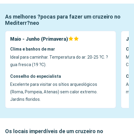
As melhores ?pocas para fazer um cruzeiro no
Mediterr?neo
Maio - Junho (Primavera)
Jul
Clima e banhos de mar
Cli
Ideal para caminhar. Temperatura do ar: 20-25 ?C. ?
Muit
gua fresca (19 ?C).
C+. 
Conselho do especialista
Con
Excelente para visitar os sítios arqueológicos
Ambi
(Roma, Pompeia, Atenas) sem calor extremo.
manh
Jardins floridos.
Os locais imperdíveis de um cruzeiro no