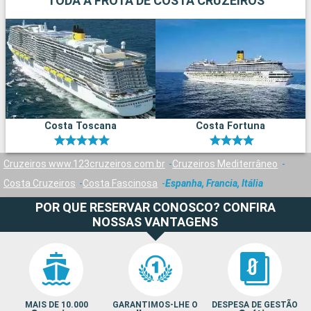
TODA A FROTA DE COSTA CRUZEIROS
Costa Toscana
Costa Fortuna
Cruzeiros www.123cruzeiros.com.br
Cruzeiros Mediterrâneo
Costa Cruzeiros
Costa Fascinosa
Espanha, Francia, Itália
POR QUE RESERVAR CONOSCO? CONFIRA
NOSSAS VANTAGENS
MAIS DE 10.000
GARANTIMOS-LHE O
DESPESA DE GESTÃO