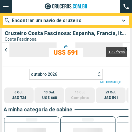
Encontrar um navio de cruzeiro
Cruzeiro Costa Fascinosa: Espanha, Francia, Itália partindo de Barcelona
Costa Fascinosa
US$ 591
+ 59 fotos
Quando ir?
Data de partida
outubro 2026
Cidades
Companhias
MELHOR PREÇO
6 Out.
13 Out.
16 Out.
23 Out.
Pesquisar
US$ 734
US$ 668
Completo
US$ 591
A minha categoria de cabine