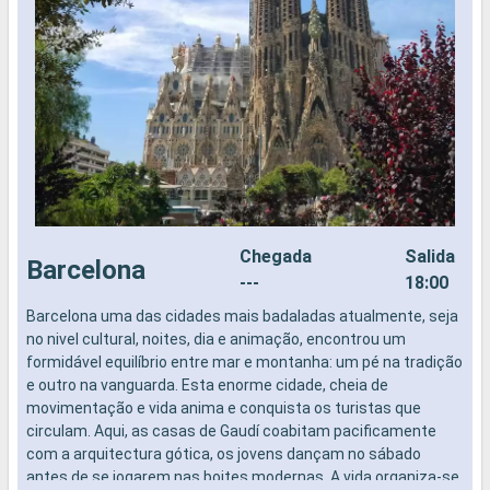
Chegada
Salida
Barcelona
---
18:00
Barcelona uma das cidades mais badaladas atualmente, seja
A
no nivel cultural, noites, dia e animação, encontrou um
a
formidável equilíbrio entre mar e montanha: um pé na tradição
M
e outro na vanguarda. Esta enorme cidade, cheia de
d
movimentação e vida anima e conquista os turistas que
f
circulam. Aqui, as casas de Gaudí coabitam pacificamente
a
com a arquitectura gótica, os jovens dançam no sábado
d
antes de se jogarem nas boites modernas. A vida organiza-se
p