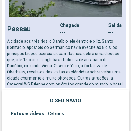
Chegada
Salida
Passau
---
---
A cidade aos três rios: o Danúbio, ele dentro e o Ilz. Santo
A
Bonifâcio, apóstolo do Germânico havia évêché ao 8.o s. os
B
príncipes bispos exercia a sua influência sobre uma diocese
p
que, até 15.o ao s., englobava todo o vale austríaco do
q
Danúbio, incluindo Viena. O seu refúgio, a fortaleza de
D
Oberhaus, revela-os das vistas esplêndidas sobre velha uma
O
cidade charmante e muito pitoresca. Outras atrações: a
c
Catedral WS Etienne com os órgãos grande do mundo, o hotel
C
de cidade com a sua fachada pintada ao 14.o s. bem como o
d
lugar da Residência e os seus museus.
l
O SEU NAVIO
Fotos e vídeos
Cabines