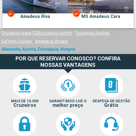
Amadeus Riva
MS Amadeus Cara
Cruzeiros www.123cruzeiros.com.br
Cruzeiros Austria
Luftner Cruises
Amadeus Amara
Alemanha, Austria, Eslováquia, Hungria
POR QUE RESERVAR CONOSCO? CONFIRA
NOSSAS VANTAGENS
MAIS DE 10.000
GARANTIMOS-LHE O
DESPESA DE GESTÃO
Cruzeiros
melhor preço
Grátis