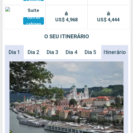
cabines
Suíte
Outras
US$ 4,968
US$ 4,444
cabines
O SEU ITINERÁRIO
Dia 1
Dia 2
Dia 3
Dia 4
Dia 5
Dia 6
Itinerário
Dia 