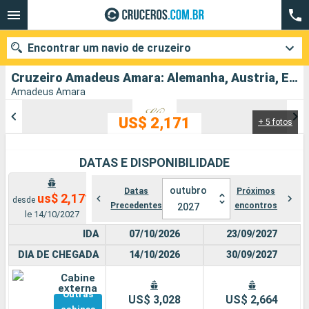
Encontrar um navio de cruzeiro
Cruzeiro Amadeus Amara: Alemanha, Austria, Eslováquia, Hungria partindo de Passau
Amadeus Amara
US$ 2,171
+ 5 fotos
Quando ir?
Data de partida
DATAS E DISPONIBILIDADE
Cidades
Companhias
outubro
Datas
Próximos
us$ 2,171
desde
Precedentes
encontros
2027
le 14/10/2027
Pesquisar
IDA
07/10/2026
23/09/2027
DIA DE CHEGADA
14/10/2026
30/09/2027
Cabine
externa
Outras
US$ 3,028
US$ 2,664