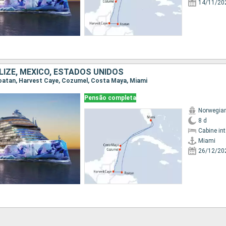
14/11/20
LIZE, MÉXICO, ESTADOS UNIDOS
 Roatan, Harvest Caye, Cozumel, Costa Maya, Miami
Pensão completa
Norwegia
8 d
Cabine in
Miami
26/12/20