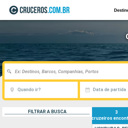
Destin
Quando ir?
Data de partida
FILTRAR A BUSCA
3
cruzeiros
encon