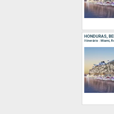
HONDURAS, BE
Itinerário : Miami,