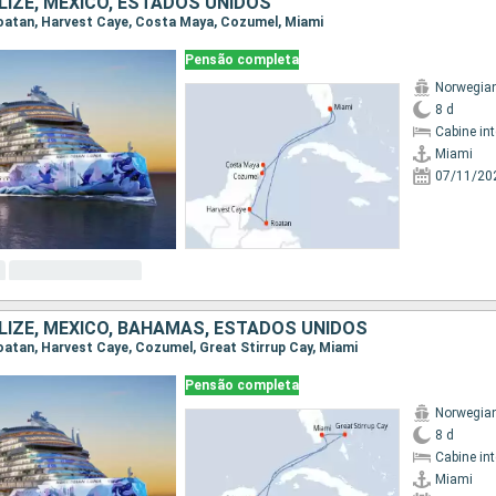
LIZE, MÉXICO, ESTADOS UNIDOS
 Roatan, Harvest Caye, Costa Maya, Cozumel, Miami
Pensão completa
Norwegia
8 d
Cabine in
Miami
07/11/20
LIZE, MÉXICO, BAHAMAS, ESTADOS UNIDOS
 Roatan, Harvest Caye, Cozumel, Great Stirrup Cay, Miami
Pensão completa
Norwegia
8 d
Cabine in
Miami