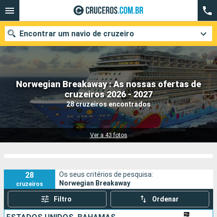
Encontrar um navio de cruzeiro
Norwegian Breakaway : As nossas ofertas de
Quando ir?
cruzeiros 2026 - 2027
28 cruzeiros encontrados
Data de partida
Cidades
Companhias
Ver a 43 fotos
Pesquisar
28
Os seus critérios de pesquisa:
Norwegian Breakaway
cruzeiros
Filtro
Ordenar