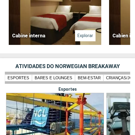
Cabine interna
Cabien int
Explorar
ATIVIDADES DO NORWEGIAN BREAKAWAY
ESPORTES
BARES E LOUNGES
BEM-ESTAR
CRIANÇAS/JO
Esportes