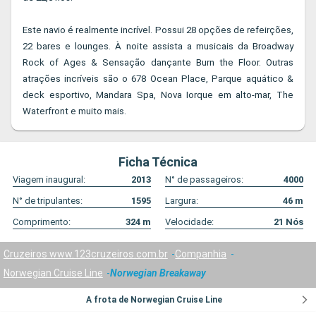
Este navio é realmente incrível. Possui 28 opções de refeirções,
22 bares e lounges. À noite assista a musicais da Broadway
Rock of Ages & Sensação dançante Burn the Floor. Outras
atrações incríveis são o 678 Ocean Place, Parque aquático &
deck esportivo, Mandara Spa, Nova Iorque em alto-mar, The
Waterfront e muito mais.
Ficha Técnica
Viagem inaugural:
2013
N° de passageiros:
4000
N° de tripulantes:
1595
Largura:
46
m
Comprimento:
324
m
Velocidade:
21
Nós
Cruzeiros www.123cruzeiros.com.br
Companhia
Norwegian Cruise Line
Norwegian Breakaway
A frota de Norwegian Cruise Line