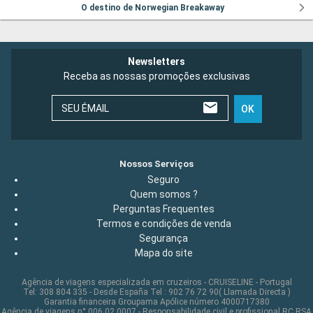
O destino de Norwegian Breakaway
Newsletters
Receba as nossas promoções exclusivas
SEU ÉMAIL
OK
Nossos Serviços
Seguro
Quem somos ?
Perguntas Frequentes
Termos e condições de venda
Segurança
Mapa do site
Agência de viagens especializada em cruzeiros - CRUISELINE - Portugal
Tel: 308 804 335 - Desde España Tel : 902 76 72 90( Llamada Directa )
Garantia financeira Groupama Apólice número 4000717380
Agência de viagens n° 006 02 0007 - Responsabilidade civil e profissional RC RSA