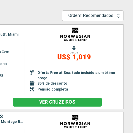
Ordem: Recomendados
outh, Miami
n Gem
desde
US$ 1,019
terna
Oferta Free at Sea: tudo incluído a um ótimo
28
preço
35% de desconto
Pensão completa
VER CRUZEIROS
OS
Itinerário : Miami, Great Stirrup Cay, Cartagena, Cólon, Canal Panama - Lac Gatun, Puerto Limon, Montego Bay, Miami