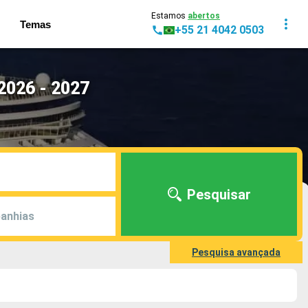
Estamos
abertos
Temas
+55 21 4042 0503
2026 - 2027
Pesquisar
anhias
Pesquisa avançada