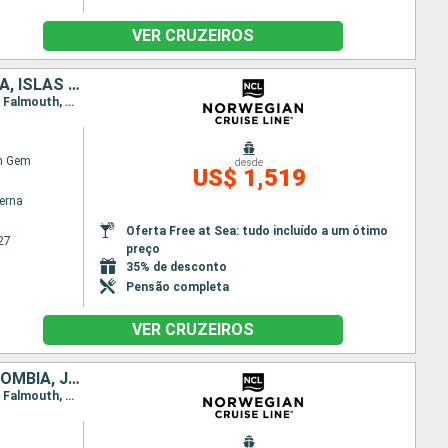
VER CRUZEIROS
ESTADOS UNIDOS, BAHAMAS, COLOMBIA, PANAMÁ, COSTA RICA, JAMAICA, ISLAS CAIMÁN
Itinerário : Miami, Great Stirrup Cay, Cartagena, Cólon, Canal Panama - Lac Gatun, Puerto Limon, Falmouth, Georgetown, Miami
n Gem
desde
US$ 1,519
terna
Oferta Free at Sea: tudo incluído a um ótimo
27
preço
35% de desconto
Pensão completa
VER CRUZEIROS
PANAMÁ, ESTADOS UNIDOS, ISLAS CAIMÁN, BAHAMAS, COSTA RICA, COLOMBIA, JAMAICA
Itinerário : Miami, Great Stirrup Cay, Cartagena, Canal Panama - Lac Gatun, Cólon, Puerto Limon, Falmouth, Georgetown, Miami