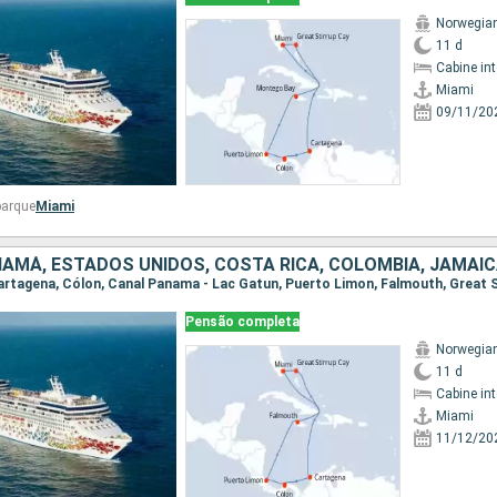
Norwegia
11 d
Cabine in
Miami
09/11/20
barque
Miami
AMÁ, ESTADOS UNIDOS, COSTA RICA, COLOMBIA, JAMAI
Pensão completa
Norwegia
11 d
Cabine in
Miami
11/12/20