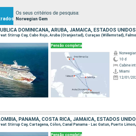
Os seus critérios de pesquisa:
trados
Norwegian Gem
UBLICA DOMINICANA, ARUBA, JAMAICA, ESTADOS UNIDOS
 Great Stirrup Cay, Cabo Rojo, Aruba (Oranjestad), Curaçao (Willemstad), Falm
Pensão completa
Norwegia
10 d
Cabine in
Miami
12/01/20
OMBIA, PANAMÁ, COSTA RICA, JAMAICA, ESTADOS UNID
Pensão completa