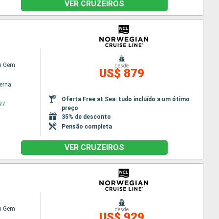
VER CRUZEIROS
n Gem
desde
US$ 879
terna
Oferta Free at Sea: tudo incluído a um ótimo
27
preço
35% de desconto
Pensão completa
VER CRUZEIROS
n Gem
desde
US$ 929