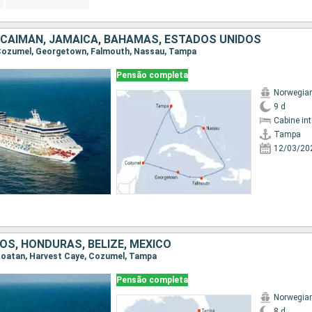
S CAIMÁN, JAMAICA, BAHAMAS, ESTADOS UNIDOS
, Cozumel, Georgetown, Falmouth, Nassau, Tampa
Pensão completa
Norwegia
9 d
Cabine in
Tampa
12/03/20
OS, HONDURAS, BELIZE, MÉXICO
 Roatan, Harvest Caye, Cozumel, Tampa
Pensão completa
Norwegia
8 d