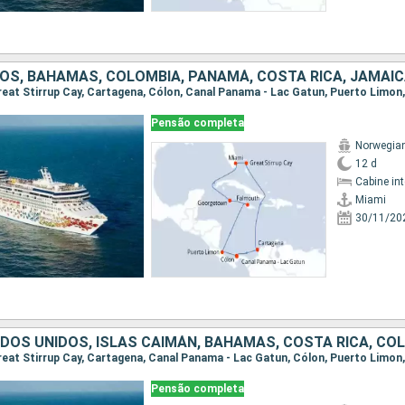
Pensão completa
Norwegia
12 d
Cabine in
Miami
30/11/20
Pensão completa