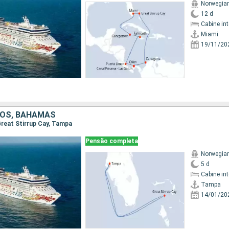
Norwegia
12 d
Cabine in
Miami
19/11/20
DOS, BAHAMAS
 Great Stirrup Cay, Tampa
Pensão completa
Norwegia
5 d
Cabine in
Tampa
14/01/20