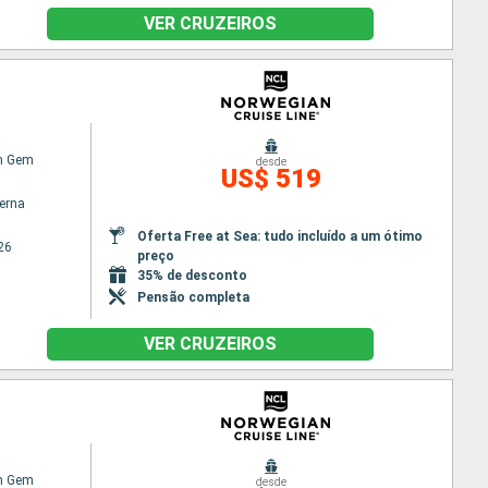
VER CRUZEIROS
n Gem
desde
US$ 519
terna
Oferta Free at Sea: tudo incluído a um ótimo
26
preço
35% de desconto
Pensão completa
VER CRUZEIROS
n Gem
desde