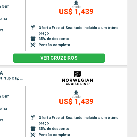
n Gem
desde
US$ 1,439
terna
Oferta Free at Sea: tudo incluído a um ótimo
27
preço
35% de desconto
Pensão completa
VER CRUZEIROS
CA
Itinerário : Miami, Cartagena, Cólon, Canal Panama - Lac Gatun, Puerto Limon, Falmouth, Great Stirrup Cay, Miami
n Gem
desde
US$ 1,439
terna
Oferta Free at Sea: tudo incluído a um ótimo
27
preço
35% de desconto
Pensão completa