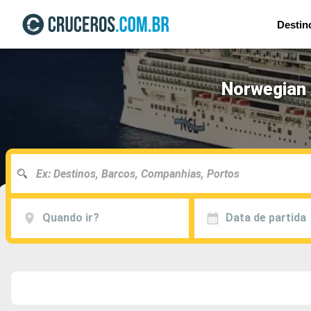
Destin
Norwegian 
Quando ir?
Data de partida