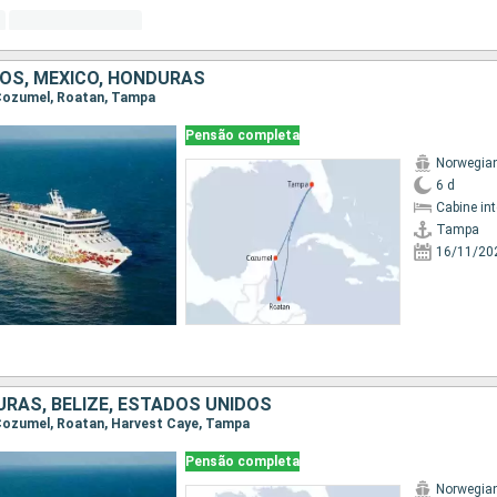
OS, MÉXICO, HONDURAS
 Cozumel, Roatan, Tampa
Pensão completa
Norwegia
6 d
Cabine in
Tampa
16/11/20
URAS, BELIZE, ESTADOS UNIDOS
 Cozumel, Roatan, Harvest Caye, Tampa
Pensão completa
Norwegia