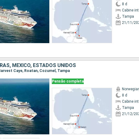
8 d
Cabine in
Tampa
21/11/20
URAS, MÉXICO, ESTADOS UNIDOS
 Harvest Caye, Roatan, Cozumel, Tampa
Pensão completa
Norwegia
8 d
Cabine in
Tampa
21/12/20