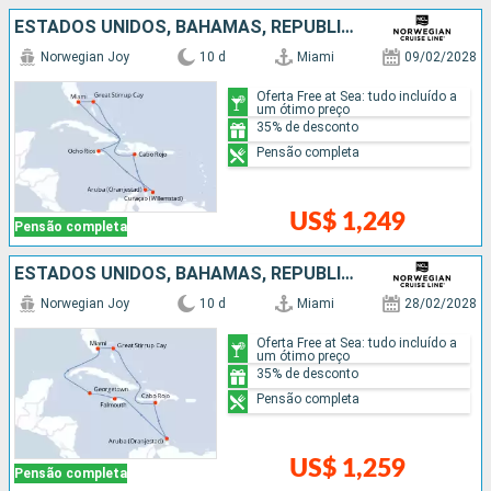
ESTADOS UNIDOS, BAHAMAS, REPUBLICA DOMINICANA, ARUBA, JAMAICA
Norwegian Joy
10 d
Miami
09/02/2028
Oferta Free at Sea: tudo incluído a
um ótimo preço
35% de desconto
Pensão completa
US$ 1,249
Pensão completa
ESTADOS UNIDOS, BAHAMAS, REPUBLICA DOMINICANA, ARUBA, JAMAICA, ISLAS CAIMÁN
Norwegian Joy
10 d
Miami
28/02/2028
Oferta Free at Sea: tudo incluído a
um ótimo preço
35% de desconto
Pensão completa
US$ 1,259
Pensão completa