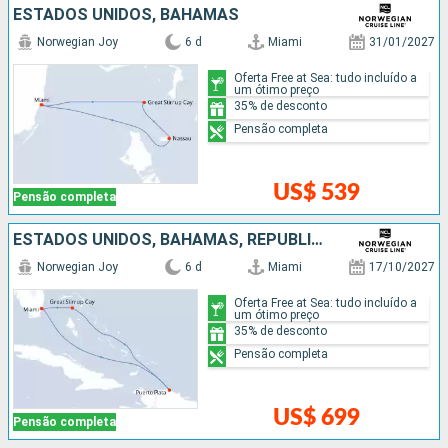
ESTADOS UNIDOS, BAHAMAS
Norwegian Joy
6 d
Miami
31/01/2027
Oferta Free at Sea: tudo incluído a
um ótimo preço
35% de desconto
Pensão completa
US$ 539
Pensão completa
ESTADOS UNIDOS, BAHAMAS, REPUBLICA DOMINICANA
Norwegian Joy
6 d
Miami
17/10/2027
Oferta Free at Sea: tudo incluído a
um ótimo preço
35% de desconto
Pensão completa
US$ 699
Pensão completa