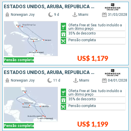
ESTADOS UNIDOS, ARUBA, REPUBLICA DOMINICANA, PORTO RICO, BAHAMAS
Norwegian Joy
9 d
Miami
31/03/2028
Oferta Free at Sea: tudo incluído a
um ótimo preço
35% de desconto
Pensão completa
US$ 1,179
Pensão completa
ESTADOS UNIDOS, ARUBA, REPUBLICA DOMINICANA, JAMAICA, ISLAS CAIMÁN
Norwegian Joy
11 d
Miami
04/01/2028
Oferta Free at Sea: tudo incluído a
um ótimo preço
35% de desconto
Pensão completa
US$ 1,199
Pensão completa