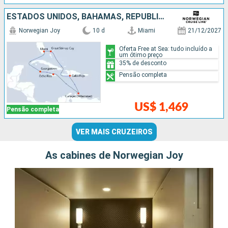
ESTADOS UNIDOS, BAHAMAS, REPUBLICA DOMINICANA, JAMAICA, ISLAS CAIMÁN
Norwegian Joy
10 d
Miami
21/12/2027
Oferta Free at Sea: tudo incluído a
um ótimo preço
35% de desconto
Pensão completa
US$ 1,469
Pensão completa
VER MAIS CRUZEIROS
As cabines de Norwegian Joy