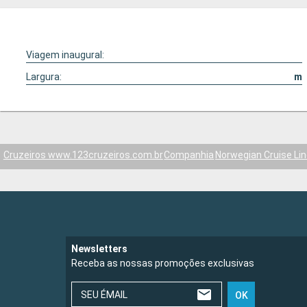
Viagem inaugural:
Largura:
m
Cruzeiros www.123cruzeiros.com.br
Companhia
Norwegian Cruise Li
Newsletters
Receba as nossas promoções exclusivas
SEU ÉMAIL
OK