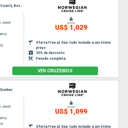
Itinerário : Quebec, Saguenay, Charlottetown, Sydney, Halifax, Bar Harbor, Portland - Maine (East Coast), Boston, Philadelphie
n Jewel
desde
US$ 1,029
terna
Oferta Free at Sea: tudo incluído a um ótimo
26
preço
35% de desconto
Pensão completa
VER CRUZEIROS
, Quebec
n Jewel
desde
US$ 1,099
terna
ie
Oferta Free at Sea: tudo incluído a um ótimo