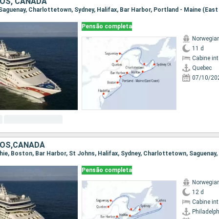
OS, CANADÁ
Pensão completa
Norwegia
11 d
Cabine in
Quebec
07/10/20
DOS,CANADÁ
lphie, Boston, Bar Harbor, St Johns, Halifax, Sydney, Charlottetown, Saguenay
Pensão completa
Norwegia
12 d
Cabine in
Philadelph