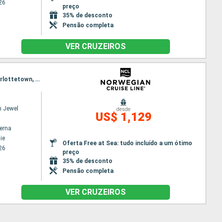
26
preço
35% de desconto
Pensão completa
VER CRUZEIROS
Itinerário : Philadelphie, Portland - Maine (East Coast), Bar Harbor, St Johns, Halifax, Sydney, Charlottetown, Saguenay, Quebec
n Jewel
desde
US$ 1,129
terna
ie
Oferta Free at Sea: tudo incluído a um ótimo
26
preço
35% de desconto
Pensão completa
VER CRUZEIROS