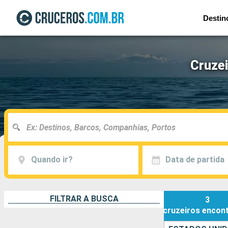
Destin
Cruze
Quando ir?
Data de partida
FILTRAR A BUSCA
3
cruzeiros
encon