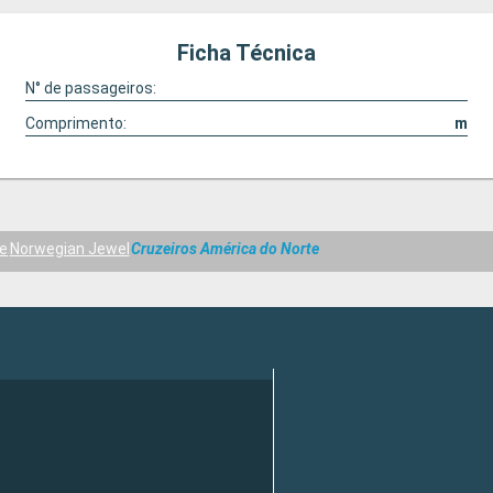
Ficha Técnica
N° de passageiros:
Comprimento:
m
ne
Norwegian Jewel
Cruzeiros América do Norte