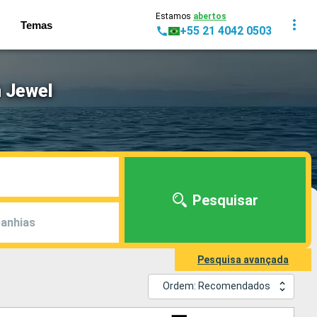
Estamos
abertos
Temas
+55 21 4042 0503
 Jewel
Pesquisar
anhias
Pesquisa avançada
Ordem: Recomendados