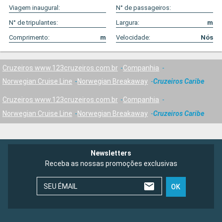
Viagem inaugural:
N° de passageiros:
N° de tripulantes:
Largura:
m
Comprimento:
m
Velocidade:
Nós
Cruzeiros www.123cruzeiros.com.br
Companhia
Norwegian Cruise Line
Norwegian Breakaway
Cruzeiros Caribe
Cruzeiros www.123cruzeiros.com.br
Companhia
Norwegian Cruise Line
Norwegian Breakaway
Cruzeiros Caribe
Newsletters
Receba as nossas promoções exclusivas
SEU ÉMAIL
OK