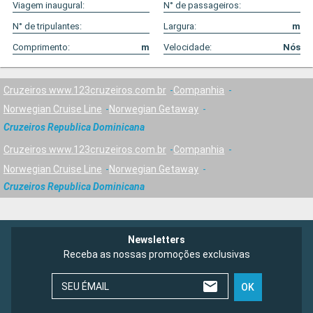
Viagem inaugural:
N° de passageiros:
N° de tripulantes:
Largura:
m
Comprimento:
m
Velocidade:
Nós
Cruzeiros www.123cruzeiros.com.br
Companhia
Norwegian Cruise Line
Norwegian Getaway
Cruzeiros Republica Dominicana
Cruzeiros www.123cruzeiros.com.br
Companhia
Norwegian Cruise Line
Norwegian Getaway
Cruzeiros Republica Dominicana
Newsletters
Receba as nossas promoções exclusivas
SEU ÉMAIL
OK