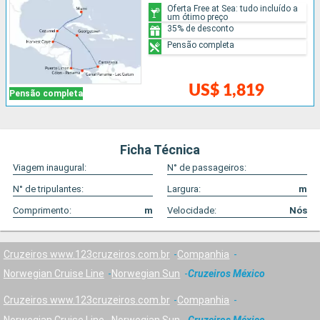
Oferta Free at Sea: tudo incluído a
um ótimo preço
35% de desconto
Pensão completa
US$ 1,819
Pensão completa
Ficha Técnica
Viagem inaugural:
N° de passageiros:
N° de tripulantes:
Largura:
m
Comprimento:
m
Velocidade:
Nós
Cruzeiros www.123cruzeiros.com.br
Companhia
Norwegian Cruise Line
Norwegian Sun
Cruzeiros México
Cruzeiros www.123cruzeiros.com.br
Companhia
Norwegian Cruise Line
Norwegian Sun
Cruzeiros México