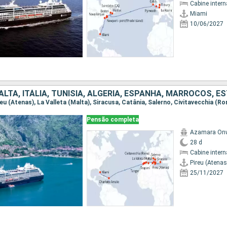
Cabine intern
Miami
10/06/2027
Pensão completa
Azamara On
28 d
Cabine intern
Pireu (Atenas
25/11/2027