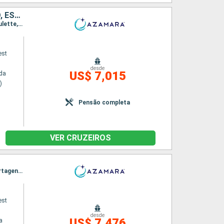
GRÉCIA, MALTA, ITÁLIA, TUNÍSIA, ESPANHA, MARROCOS, PORTO RICO, ESTADOS UNIDOS
Itinerário : Pireu (Atenas), Katakolon / Olimpia, Siracusa, La Valleta (Malta), Trapani, La Goulette, Cartagena, Malaga, Tanger, San Juan, Miami
est
desde
US$ 7,015
da
)
Pensão completa
VER CRUZEIROS
Itinerário : Miami, Hamilton, Horta - Acores, Lisboa, Portimão, Cadiz, Gibraltar, Malaga, Cartagena, Valência, Barcelona, Marselha, Monaco Monte-Carlo, Nice, Portovenere, Florence/Pise (Livourne), Elba, Civitavecchia (Roma)
est
desde
US$ 7,476
a