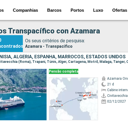
os
Companhias
Barcos
Portos
Luxo
Ofertas
os Transpacífico con Azamara
0
Os seus critérios de pesquisa:
ncontrados
Azamara - Transpacífico
UNÍSIA, ALGÉRIA, ESPANHA, MARROCOS, ESTADOS UNIDOS
Pensão completa
Azamara On
21 d
Cabine intern
Civitavecchi
02/12/2027