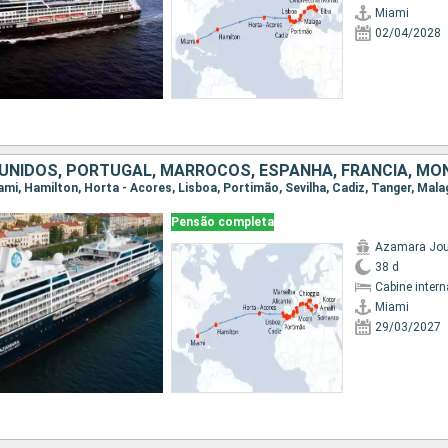
Miami
02/04/2028
Pensão completa
Azamara Jou
38 d
Cabine intern
Miami
29/03/2027