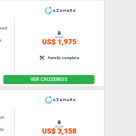
ward
desde
US$ 1,975
a
Pensão completa
VER CRUZEIROS
est
desde
US$ 3,158
da