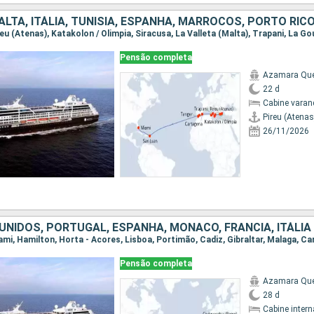
Pensão completa
Azamara Qu
22 d
Cabine varan
Pireu (Atenas
26/11/2026
UNIDOS, PORTUGAL, ESPANHA, MÔNACO, FRANCIA, ITÁLIA
Pensão completa
Azamara Qu
28 d
Cabine intern