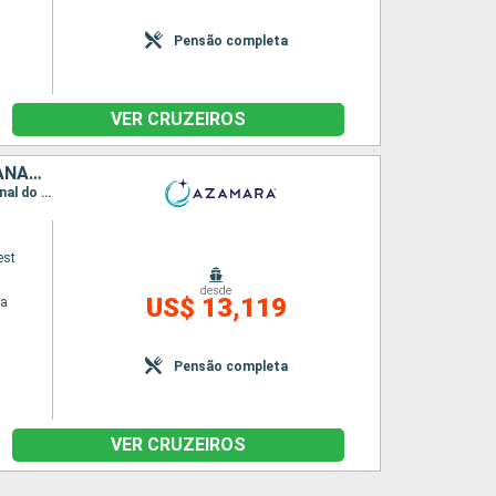
Pensão completa
VER CRUZEIROS
ESTADOS UNIDOS, MÉXICO, GUATEMALA, SALVADOR, COSTA RICA, PANAMÁ, COLOMBIA, CANADÁ, IRLANDA, FRANCIA
Itinerário : San Diego, Cabo San Lucas, Acapulco, Puerto Quetzal, Acajutla, Puntarenas, Canal do Panamá, Cartagena, Miami, Nova Iorque, Newport - port (Rhode Island), Canal do cabo cod, Boston, Halifax, Saint John, Cobh, Plymouth, Le Havre, Tilbury
est
desde
US$ 13,119
na
Pensão completa
VER CRUZEIROS