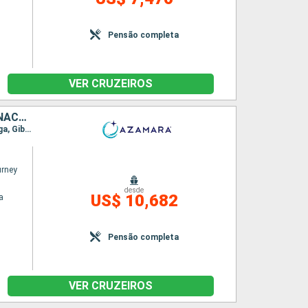
Pensão completa
VER CRUZEIROS
ESTADOS UNIDOS, PORTUGAL, MARROCOS, ESPANHA, FRANCIA, MÔNACO, ITÁLIA, MONTENEGRO, CROÁCIA, ESLOVÃNIA
Itinerário : Miami, Hamilton, Horta - Acores, Lisboa, Portimão, Sevilha, Cadiz, Tanger, Malaga, Gibraltar, Motril, Cartagena, Alicante, Valência, Palma de Maiorca, Barcelona, Marselha, Monaco Monte-Carlo, Florence/Pise (Livourne), Civitavecchia (Roma), Sorrento, Amalfi, Kotor, Dubrovnik, Koper, Chioggia
rney
desde
US$ 10,682
a
Pensão completa
VER CRUZEIROS