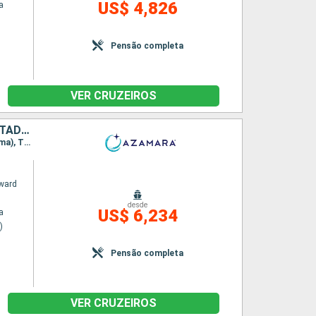
US$ 4,826
a
Pensão completa
VER CRUZEIROS
GRÉCIA, MALTA, ITÁLIA, TUNÍSIA, ALGÉRIA, ESPANHA, MARROCOS, ESTADOS UNIDOS
Itinerário : Pireu (Atenas), La Valleta (Malta), Siracusa, Catânia, Salerno, Civitavecchia (Roma), Trapani, Túnis, Alger, Cartagena, Motril, Malaga, Tanger, Charlotte Amalie, Miami
ward
desde
US$ 6,234
a
)
Pensão completa
VER CRUZEIROS