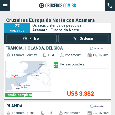
Cruzeiros Europa do Norte con Azamara
27
Os seus critérios de pesquisa:
Azamara - Europa do Norte
cruzeiros
Filtro
Ordenar
FRANCIA, HOLANDA, BÉLGICA
Azamara Journey
10 d
Portsmouth
17/08/2028
Pensão completa
US$ 3,382
Pensão completa
IRLANDA
Azamara Quest
13 d
Portsmouth
20/05/2028