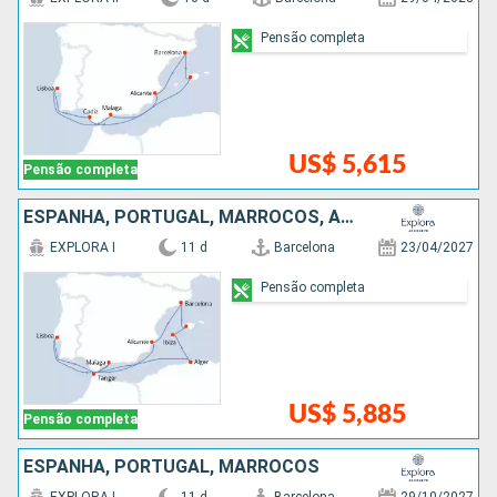
Pensão completa
US$ 5,615
Pensão completa
ESPANHA, PORTUGAL, MARROCOS, ALGÉRIA
EXPLORA I
11 d
Barcelona
23/04/2027
Pensão completa
US$ 5,885
Pensão completa
ESPANHA, PORTUGAL, MARROCOS