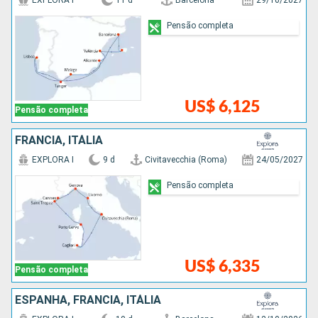
EXPLORA I
11 d
Barcelona
29/10/2027
Pensão completa
US$ 6,125
Pensão completa
FRANCIA, ITÁLIA
EXPLORA I
9 d
Civitavecchia (Roma)
24/05/2027
Pensão completa
US$ 6,335
Pensão completa
ESPANHA, FRANCIA, ITÁLIA