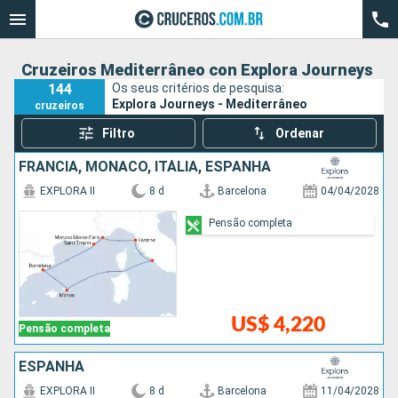
Cruzeiros Mediterrâneo con Explora Journeys
144
Os seus critérios de pesquisa:
Explora Journeys - Mediterrâneo
cruzeiros
Filtro
Ordenar
FRANCIA, MÔNACO, ITÁLIA, ESPANHA
EXPLORA II
8 d
Barcelona
04/04/2028
Pensão completa
US$ 4,220
Pensão completa
ESPANHA
EXPLORA II
8 d
Barcelona
11/04/2028