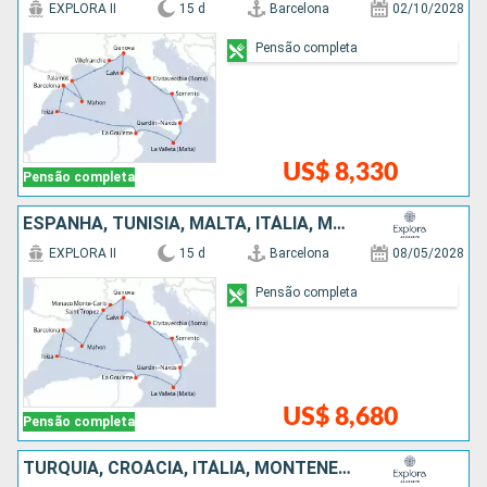
EXPLORA II
15 d
Barcelona
02/10/2028
Pensão completa
US$ 8,330
Pensão completa
ESPANHA, TUNÍSIA, MALTA, ITÁLIA, MÔNACO, FRANCIA
EXPLORA II
15 d
Barcelona
08/05/2028
Pensão completa
US$ 8,680
Pensão completa
TURQUIA, CROÁCIA, ITÁLIA, MONTENEGRO, GRÉCIA