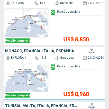
EXPLORA I
15 d
Barcelona
26/07/2027
Pensão completa
US$ 8,850
Pensão completa
MÔNACO, FRANCIA, ITÁLIA, ESPANHA
EXPLORA II
15 d
Barcelona
21/08/2028
Pensão completa
US$ 8,960
Pensão completa
TUNÍSIA, MALTA, ITÁLIA, FRANCIA, ESPANHA