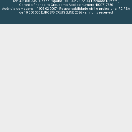
Tel: 308 804 335 - Desde España Tel : 902 76 72 90( Llamada Directa )
Garantia financeira Groupama Apólice número 4000717380
Agência de viagens n° 006 02 0007 - Responsabilidade civil e profissional RC RSA
de 10 000 000 EUROS© CRUISELINE 2026 - all rights reserved