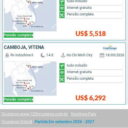
tudo incluído
Internet gratuita
Pensão completa
US$ 5,518
Pensão completa
CAMBOJA, VITENÃ
Rv Indochine II
14 d
Ho Chi Minh City
18/09/2026
tudo incluído
Internet gratuita
Pensão completa
US$ 6,292
Pensão completa
Cruzeiros www.123cruzeiros.com.br
Destinos País
Cruzeiros Vitenã
Partida Em setembro 2026 - 2027