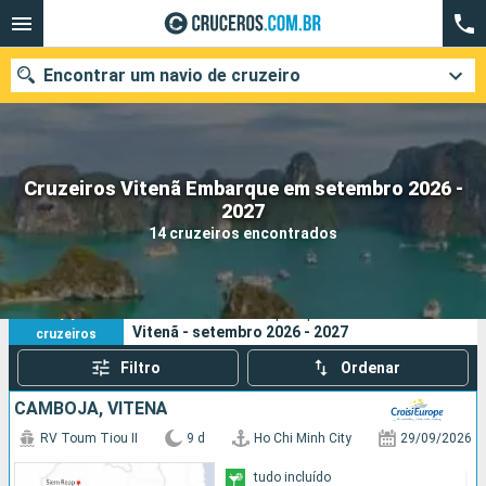
Encontrar um navio de cruzeiro
Cruzeiros Vitenã Embarque em setembro 2026 -
Quando ir?
2027
14 cruzeiros encontrados
Data de partida
Cidades
Companhias
14
Os seus critérios de pesquisa:
Vitenã - setembro 2026 - 2027
cruzeiros
Pesquisar
Filtro
Ordenar
CAMBOJA, VITENÃ
RV Toum Tiou II
9 d
Ho Chi Minh City
29/09/2026
tudo incluído