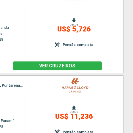
desde
US$ 5,726
randa
as
28
Pensão completa
VER CRUZEIROS
Itinerário : Cidade do Panamá, Quepos, Flamenco Marina (Panama City), Puerto Quetzal, Acajutla, Puntarenas, Ilha Tortuga, Puerto Jimenez, Cidade do Panamá
2
desde
US$ 11,236
o Panamá
28
Pensão completa