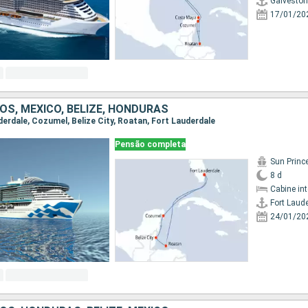
Galveston
17/01/20
OS, MÉXICO, BELIZE, HONDURAS
uderdale, Cozumel, Belize City, Roatan, Fort Lauderdale
Pensão completa
Sun Princ
8 d
Cabine in
Fort Laud
24/01/20