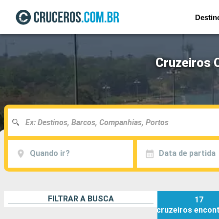
Destin
Cruzeiros 
Quando ir?
Data de partida
FILTRAR A BUSCA
17
cruzeiros
encon