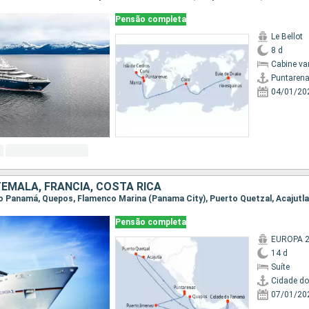
Pensão completa
Le Bellot
8 d
Cabine va
Puntaren
04/01/20
EMALA, FRANCIA, COSTA RICA
Pensão completa
EUROPA 
14 d
Suíte
Cidade d
07/01/20