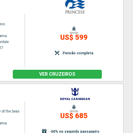
cess
desde
US$ 599
terna
erdale
27
Pensão completa
VER CRUZEIROS
of the Seas
desde
US$ 685
terna
-60% no segundo passageiro