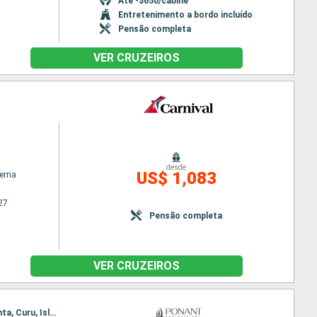
Até -$650/cabine
Entretenimento a bordo incluído
Pensão completa
VER CRUZEIROS
desde
US$ 1,083
terna
27
Pensão completa
VER CRUZEIROS
Itinerário : Puntarenas, Baie de Drake, rio esquinas, Manuel Antonio (Parque Nacional), Coco, Manta, Curu, Isla de Cedros, Puntarenas