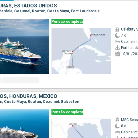
URAS, ESTADOS UNIDOS
auderdale, Cozumel, Roatan, Costa Maya, Fort Lauderdale
Pensão completa
Celebrity 
7 d
Cabine in
Fort Laud
10/01/20
OS, HONDURAS, MÉXICO
ton, Costa Maya, Roatan, Cozumel, Galveston
Pensão completa
MSC Seas
8 d
Cabine in