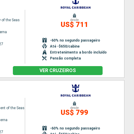
of the Seas
desde
US$ 711
terna
-60% no segundo passageiro
27
Até -$650/cabine
Entretenimento a bordo incluído
Pensão completa
VER CRUZEIROS
nt of the Seas
desde
US$ 799
terna
-60% no segundo passageiro
27