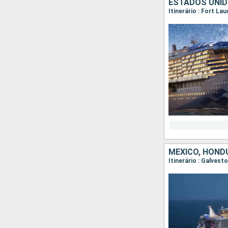
ESTADOS UNID
Itinerário : Fort La
MÉXICO, HOND
Itinerário : Galves