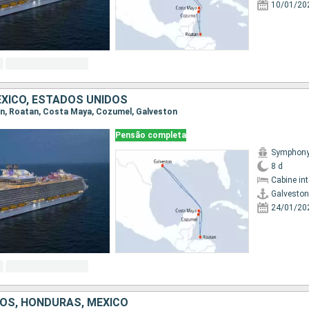
10/01/20
XICO, ESTADOS UNIDOS
ton, Roatan, Costa Maya, Cozumel, Galveston
Pensão completa
Symphony 
8 d
Cabine in
Galveston
24/01/20
OS, HONDURAS, MÉXICO