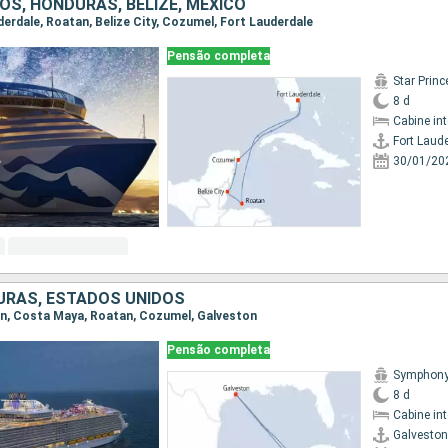
OS, HONDURAS, BELIZE, MÉXICO
uderdale, Roatan, Belize City, Cozumel, Fort Lauderdale
Pensão completa
Star Prin
8 d
Cabine in
Fort Laud
30/01/20
URAS, ESTADOS UNIDOS
ton, Costa Maya, Roatan, Cozumel, Galveston
Pensão completa
Symphony 
8 d
Cabine in
Galveston