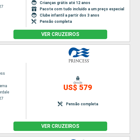
Crianças grátis até 12 anos
27
Pacote com tudo incluído a um preço especial
Clube infantil a partir dos 3 anos
Pensão completa
VER CRUZEIROS
ess
desde
US$ 579
terna
erdale
27
Pensão completa
VER CRUZEIROS