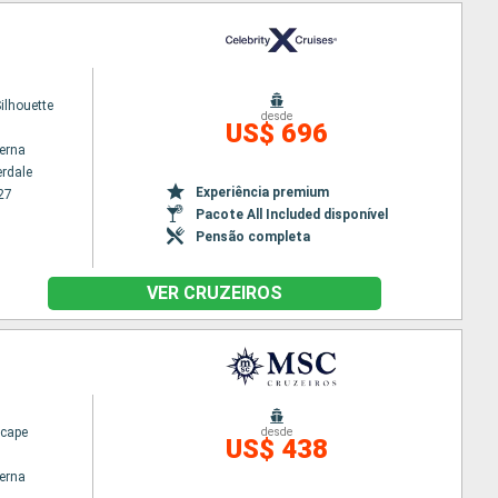
Silhouette
desde
US$ 696
terna
erdale
Experiência premium
27
Pacote All Included disponível
Pensão completa
VER CRUZEIROS
cape
desde
US$ 438
terna