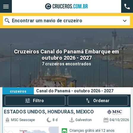
Encontrar um navio de cruzeiro
Cruzeiros Canal do Panamá Embarque em
Quando ir?
outubro 2026 - 2027
7 cruzeiros encontrados
Data de partida
Cidades
Companhias
7
Os seus critérios de pesquisa:
Canal do Panamá - outubro 2026 - 2027
cruzeiros
Pesquisar
Filtro
Ordenar
ESTADOS UNIDOS, HONDURAS, MÉXICO
MSC Seascape
8 d
Galveston
04/10/2026
Crianças grátis até 12 anos