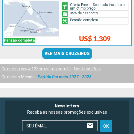
Oferta Free at Sea: tudo incluído a
um ótimo preço
35% de desconto
Pensão completa
US$ 1,309
Pensão completa
VER MAIS CRUZEIROS
Cruzeiros www.123cruzeiros.com.br
Destinos País
Cruzeiros México
Partida Em maio 2027 - 2028
Newsletters
Receba as nossas promoções exclusivas
SEU ÉMAIL
OK