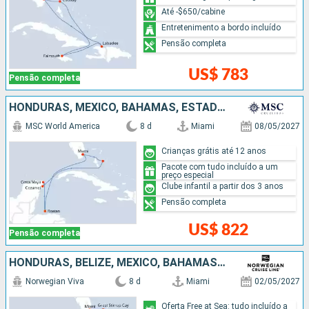
Até -$650/cabine
Entretenimento a bordo incluído
Pensão completa
US$ 783
Pensão completa
HONDURAS, MÉXICO, BAHAMAS, ESTADOS UNIDOS
MSC World America
8 d
Miami
08/05/2027
Crianças grátis até 12 anos
Pacote com tudo incluído a um
preço especial
Clube infantil a partir dos 3 anos
Pensão completa
US$ 822
Pensão completa
HONDURAS, BELIZE, MÉXICO, BAHAMAS, ESTADOS UNIDOS
Norwegian Viva
8 d
Miami
02/05/2027
Oferta Free at Sea: tudo incluído a