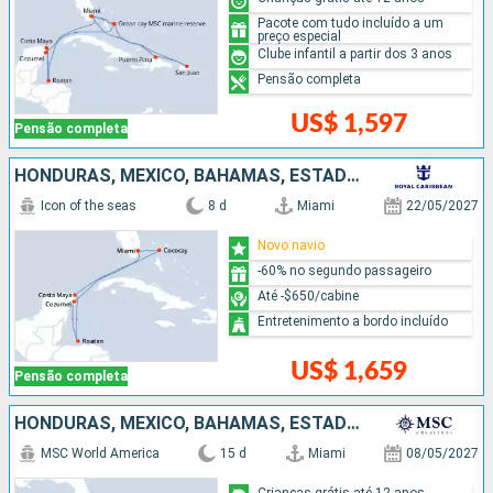
Pacote com tudo incluído a um
preço especial
Clube infantil a partir dos 3 anos
Pensão completa
US$ 1,597
Pensão completa
HONDURAS, MÉXICO, BAHAMAS, ESTADOS UNIDOS
Icon of the seas
8 d
Miami
22/05/2027
Novo navio
-60% no segundo passageiro
Até -$650/cabine
Entretenimento a bordo incluído
US$ 1,659
Pensão completa
HONDURAS, MÉXICO, BAHAMAS, ESTADOS UNIDOS, REPUBLICA DOMINICANA, PORTO RICO
MSC World America
15 d
Miami
08/05/2027
Crianças grátis até 12 anos