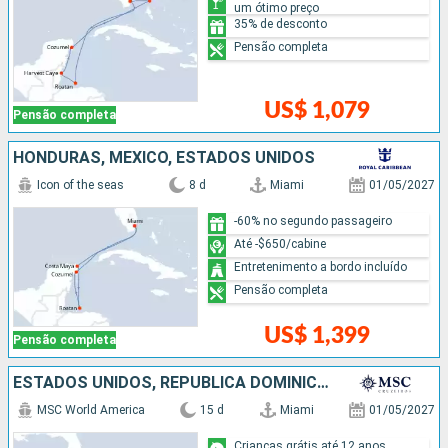
um ótimo preço
35% de desconto
Pensão completa
US$ 1,079
Pensão completa
HONDURAS, MÉXICO, ESTADOS UNIDOS
Icon of the seas
8 d
Miami
01/05/2027
-60% no segundo passageiro
Até -$650/cabine
Entretenimento a bordo incluído
Pensão completa
US$ 1,399
Pensão completa
ESTADOS UNIDOS, REPUBLICA DOMINICANA, PORTO RICO, HONDURAS, MÉXICO, BAHAMAS
MSC World America
15 d
Miami
01/05/2027
Crianças grátis até 12 anos