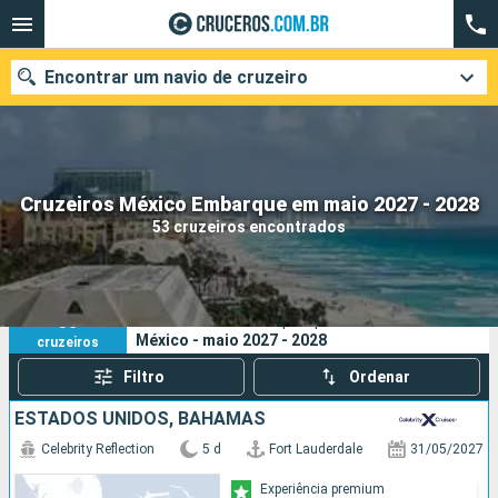
Encontrar um navio de cruzeiro
Quando ir?
Cruzeiros México Embarque em maio 2027 - 2028
53 cruzeiros encontrados
Data de partida
Cidades
Companhias
53
Os seus critérios de pesquisa:
México - maio 2027 - 2028
cruzeiros
Pesquisar
Filtro
Ordenar
ESTADOS UNIDOS, BAHAMAS
Celebrity Reflection
5 d
Fort Lauderdale
31/05/2027
Experiência premium