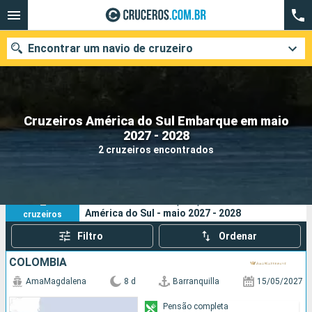
Encontrar um navio de cruzeiro
Cruzeiros América do Sul Embarque em maio
Quando ir?
2027 - 2028
2 cruzeiros encontrados
Data de partida
Cidades
Companhias
2
Os seus critérios de pesquisa:
América do Sul - maio 2027 - 2028
cruzeiros
Pesquisar
Filtro
Ordenar
COLOMBIA
AmaMagdalena
8 d
Barranquilla
15/05/2027
Pensão completa