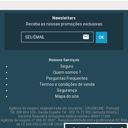
Newsletters
Receba as nossas promoções exclusivas
SEU ÉMAIL
OK
Nossos Serviços
Seguro
Quem somos ?
Perguntas Frequentes
Termos e condições de venda
Segurança
Mapa do site
Agência de viagens especializada em cruzeiros - CRUISELINE - Portugal
Tel: 308 804 335 - Desde España Tel : 902 76 72 90( Llamada Directa )
Garantia financeira Groupama Apólice número 4000717380
Agência de viagens n° 006 02 0007 - Responsabilidade civil e profissional RC RSA
de 10 000 000 EUROS© CRUISELINE 2026 - all rights reserved