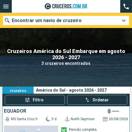
Encontrar um navio de cruzeiro
Cruzeiros América do Sul Embarque em agosto
Quando ir?
2026 - 2027
3 cruzeiros encontrados
Data de partida
Cidades
Companhias
3
Os seus critérios de pesquisa:
América do Sul - agosto 2026 - 2027
cruzeiros
Pesquisar
Filtro
Ordenar
EQUADOR
MS Santa Cruz II
5 d
North Seymour
20/08/2026
Pensão completa