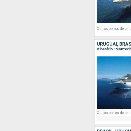
Outros portos de em
URUGUAI, BRAS
Itinerário : Montevi
Outros portos de em