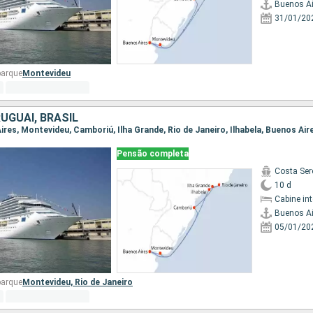
Buenos Ai
31/01/20
barque
Montevideu
UGUAI, BRASIL
Aires, Montevideu, Camboriú, Ilha Grande, Rio de Janeiro, Ilhabela, Buenos Air
Pensão completa
Costa Ser
10 d
Cabine in
Buenos Ai
05/01/20
barque
Montevideu,
Rio de Janeiro