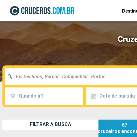
Destin
Cruze
Quando ir?
Data de partida
FILTRAR A BUSCA
67
cruzeiros
encon