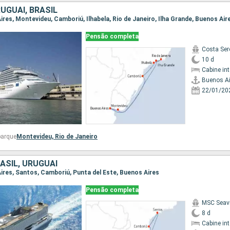
UGUAI, BRASIL
Aires, Montevideu, Camboriú, Ilhabela, Rio de Janeiro, Ilha Grande, Buenos Air
Pensão completa
Costa Ser
10 d
Cabine in
Buenos Ai
22/01/20
barque
Montevideu,
Rio de Janeiro
ASIL, URUGUAI
Aires, Santos, Camboriú, Punta del Este, Buenos Aires
Pensão completa
MSC Seav
8 d
Cabine in