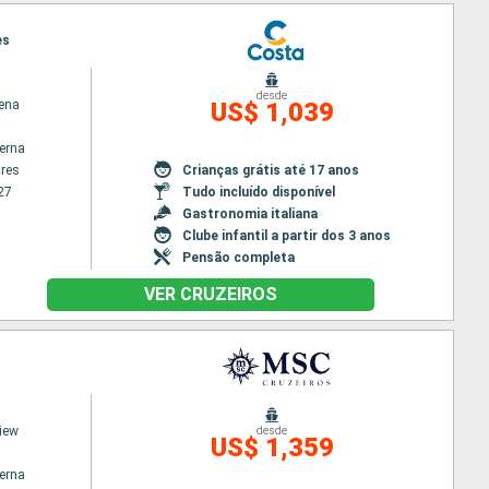
es
desde
ena
US$ 1,039
terna
res
Crianças grátis até 17 anos
27
Tudo incluído disponível
Gastronomia italiana
Clube infantil a partir dos 3 anos
Pensão completa
VER CRUZEIROS
iew
desde
US$ 1,359
terna