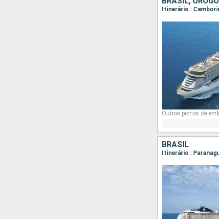
BRASIL, URUGU
Itinerário : Cambor
Outros portos de em
BRASIL
Itinerário : Paranagu