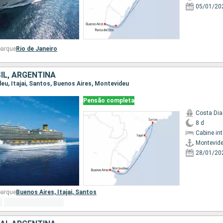
05/01/20
barque
Rio de Janeiro
IL, ARGENTINA
deu, Itajai, Santos, Buenos Aires, Montevideu
Pensão completa
Costa Di
8 d
Cabine in
Montevid
28/01/20
barque
Buenos Aires,
Itajai,
Santos