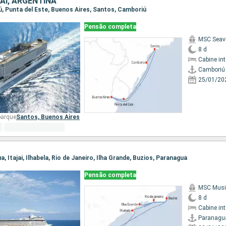
AI, ARGENTINA
iú, Punta del Este, Buenos Aires, Santos, Camboriú
Pensão completa
MSC Seav
8 d
Cabine in
Camboriú
25/01/20
barque
Santos,
Buenos Aires
a, Itajai, Ilhabela, Rio de Janeiro, Ilha Grande, Buzios, Paranagua
Pensão completa
MSC Musi
8 d
Cabine in
Paranagu