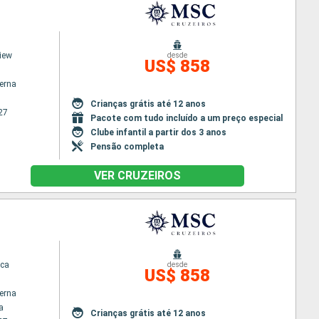
iew
desde
US$ 858
terna
Crianças grátis até 12 anos
27
Pacote com tudo incluído a um preço especial
Clube infantil a partir dos 3 anos
Pensão completa
VER CRUZEIROS
ca
desde
US$ 858
terna
a
Crianças grátis até 12 anos