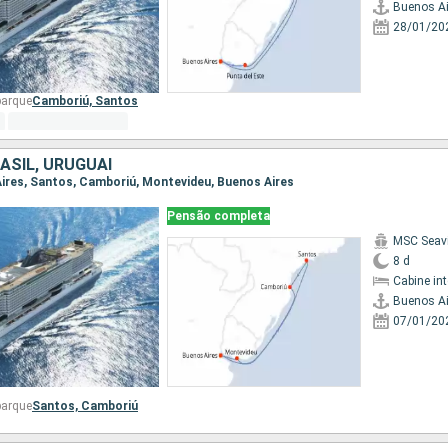
Buenos Ai
28/01/20
barque
Camboriú,
Santos
ASIL, URUGUAI
 Aires, Santos, Camboriú, Montevideu, Buenos Aires
Pensão completa
MSC Seav
8 d
Cabine in
Buenos Ai
07/01/20
barque
Santos,
Camboriú