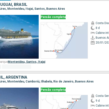
UGUAI, BRASIL
Aires, Montevideu, Itajai, Santos, Buenos Aires
Pensão completa
Costa Di
8 d
Cabine in
Buenos Ai
20/01/20
barque
Montevideu,
Santos,
Itajai
IL, ARGENTINA
Aires, Montevideu, Camboriú, Ilhabela, Rio de Janeiro, Buenos Aires
Pensão completa
Costa Ser
9 d
Cabine in