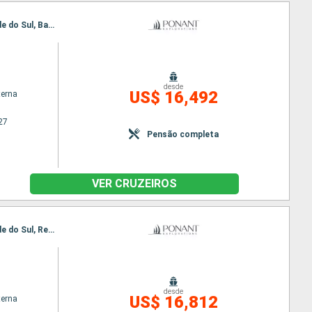
Itinerário : Nuuk, Qeqertarsuaq, Iqaluit, Grinell glacier, Akpatok, Nachvak fjord, Nain CA, Rio Grande do Sul, Battle Harbour, Adamstown, Twillengate, Bonavista, St Johns, Saint Pierre & Miquelon
desde
US$ 16,492
terna
27
Pensão completa
VER CRUZEIROS
Itinerário : Nuuk, Qeqertarsuaq, Iqaluit, Grinell glacier, Akpatok, Nachvak fjord, Nain CA, Rio Grande do Sul, Red Bay, Adamstown, Twillengate, Baie de Trinity, St Johns, Saint Pierre & Miquelon
desde
US$ 16,812
terna