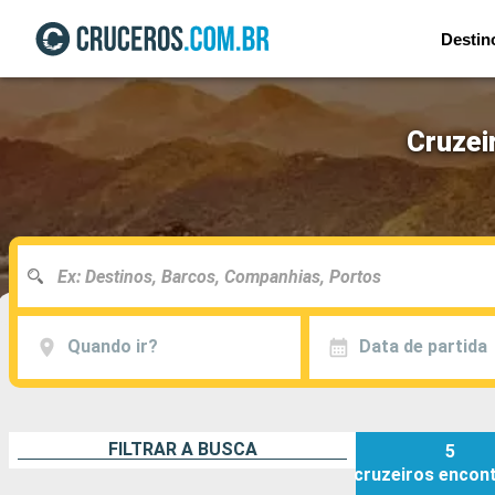
Destin
Cruzei
Quando ir?
Data de partida
FILTRAR A BUSCA
5
cruzeiros
encon