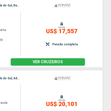
Itinerário : Nuuk, Qeqertarsuaq, Iqaluit, Grinell glacier, Akpatok, Nachvak fjord, Nain CA, Rio Grande do Sul, Red Bay, Adamstown, Twillengate, Baie de Trinity, St Johns, Saint Pierre & Miquelon, Halifax
desde
US$ 17,557
terna
28
Pensão completa
VER CRUZEIROS
Itinerário : Nuuk, Qeqertarsuaq, Iqaluit, Grinell glacier, Akpatok, Nachvak fjord, Nain CA, Rio Grande do Sul, Adamstown, Red Bay, Twillengate, Baie de Trinity, St Johns, Saint Pierre & Miquelon, Halifax
desde
US$ 20,101
randa