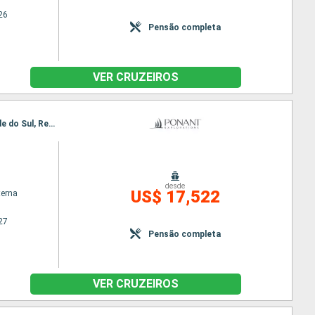
26
Pensão completa
VER CRUZEIROS
Itinerário : Nuuk, Qeqertarsuaq, Iqaluit, Grinell glacier, Akpatok, Nachvak fjord, Nain CA, Rio Grande do Sul, Red Bay, Adamstown, Twillengate, Baie de Trinity, St Johns, Saint Pierre & Miquelon, Halifax
desde
US$ 17,522
terna
27
Pensão completa
VER CRUZEIROS