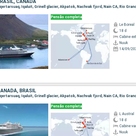
BRASIL, CANADÁ
Pensão completa
Le Boreal
18 d
Cabine ex
Nuuk
14/09/20
CANADÁ, BRASIL
Pensão completa
L Austral
18 d
Cabine va
Nuuk