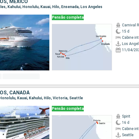
OS, MÉXICO
eles, Kahului, Honolulu, Kauai, Hilo, Ensenada, Los Angeles
Pensão completa
Carnival 
15 d
Cabine in
Los Angel
11/04/20
OS, CANADÁ
 Honolulu, Kauai, Kahului, Hilo, Victoria, Seattle
Pensão completa
Spirit
16 d
Cabine in
Seattle