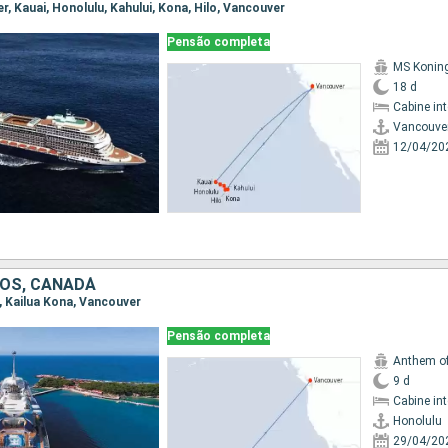
er, Kauai, Honolulu, Kahului, Kona, Hilo, Vancouver
Pensão completa
MS Koni
18 d
Cabine in
Vancouve
12/04/20
OS, CANADÁ
u, Kailua Kona, Vancouver
Pensão completa
Anthem of
9 d
Cabine in
Honolulu
29/04/20