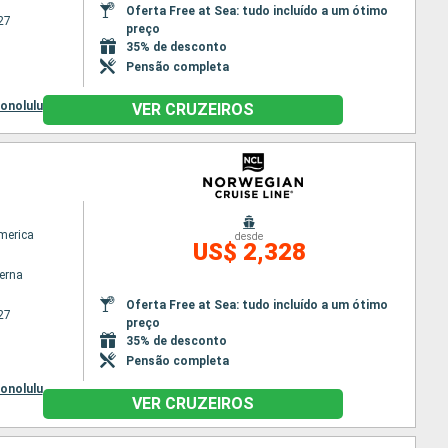
Oferta Free at Sea: tudo incluído a um ótimo
27
preço
35% de desconto
Pensão completa
onolulu
VER CRUZEIROS
America
desde
US$ 2,328
terna
Oferta Free at Sea: tudo incluído a um ótimo
27
preço
35% de desconto
Pensão completa
onolulu
VER CRUZEIROS