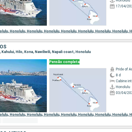
Honolulu
17/04/20
olulu,
Honolulu,
Honolulu,
Honolulu,
Honolulu,
Honolulu,
Honolulu,
Honolulu,
H
DOS
, Kahului, Hilo, Kona, Nawiliwili, Napali coast, Honolulu
Pensão completa
Pride of 
8 d
Cabine in
Honolulu
03/04/20
olulu,
Honolulu,
Honolulu,
Honolulu,
Honolulu,
Honolulu,
Honolulu,
Honolulu,
H