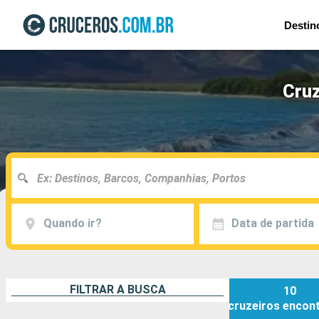
Destin
Cruz
Quando ir?
Data de partida
FILTRAR A BUSCA
10
cruzeiros
encon