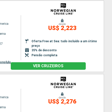
America
desde
US$ 2,223
terna
Oferta Free at Sea: tudo incluído a um ótimo
27
preço
35% de desconto
Pensão completa
onolulu
VER CRUZEIROS
America
desde
US$ 2,276
terna