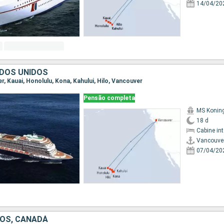
14/04/20
DOS UNIDOS
er, Kauai, Honolulu, Kona, Kahului, Hilo, Vancouver
Pensão completa
MS Koni
18 d
Cabine in
Vancouve
07/04/20
OS, CANADÁ