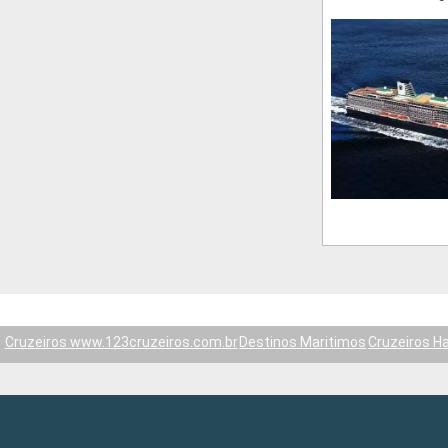
Cruzeiros www.123cruzeiros.com.br
Destinos Maritimos
Cruzeiros H