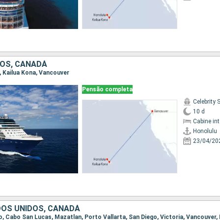
OS, CANADÁ
u, Kailua Kona, Vancouver
Pensão completa
Celebrity 
10 d
Cabine in
Honolulu
23/04/20
DOS UNIDOS, CANADÁ