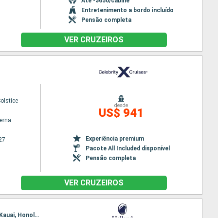
Até -$650/cabine
Entretenimento a bordo incluído
Pensão completa
VER CRUZEIROS
Solstice
desde
US$ 941
terna
Experiência premium
27
Pacote All Included disponível
Pensão completa
VER CRUZEIROS
Itinerário : San Diego, Cabo San Lucas, Mazatlan, Porto Vallarta, San Diego, Victoria, Vancouver, Kauai, Honolulu, Kahului, Kona, Hilo, Vancouver