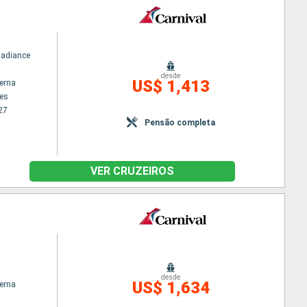
Radiance
desde
US$ 1,413
terna
es
27
Pensão completa
VER CRUZEIROS
desde
US$ 1,634
terna