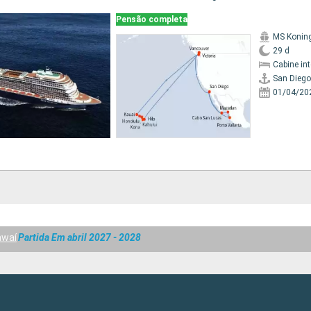
Pensão completa
MS Koni
29 d
Cabine in
San Diego
01/04/20
awaí
Partida Em abril 2027 - 2028