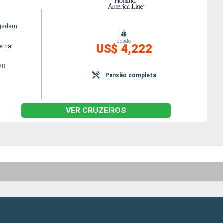
ngsdam
desde
US$ 4,222
terna
28
Pensão completa
VER CRUZEIROS