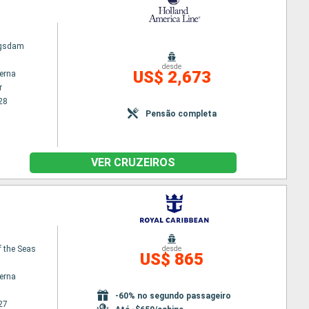
ngsdam
desde
US$ 2,673
terna
r
28
Pensão completa
VER CRUZEIROS
 the Seas
desde
US$ 865
terna
-60% no segundo passageiro
27