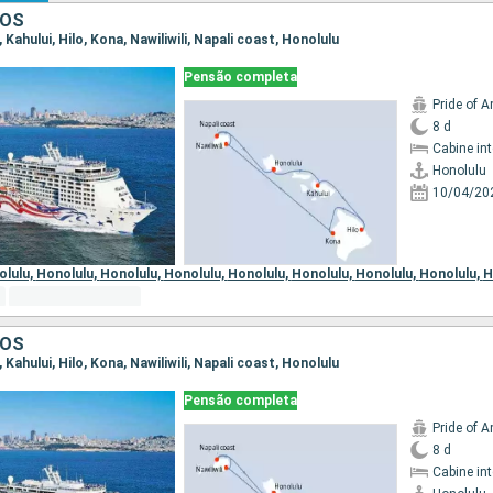
DOS
, Kahului, Hilo, Kona, Nawiliwili, Napali coast, Honolulu
Pensão completa
Pride of 
8 d
Cabine in
Honolulu
10/04/20
olulu,
Honolulu,
Honolulu,
Honolulu,
Honolulu,
Honolulu,
Honolulu,
Honolulu,
H
DOS
, Kahului, Hilo, Kona, Nawiliwili, Napali coast, Honolulu
Pensão completa
Pride of 
8 d
Cabine in