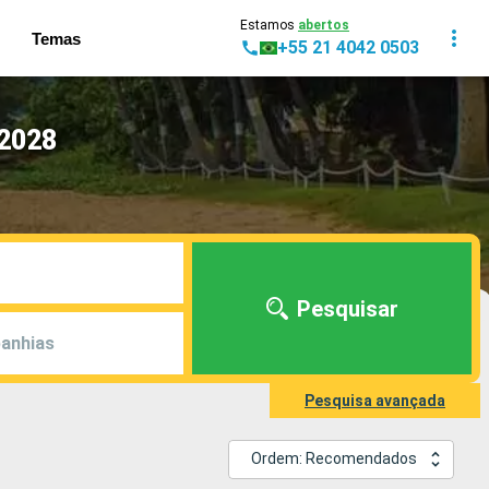
Estamos
abertos
Temas
+55 21 4042 0503
 2028
Pesquisar
anhias
Pesquisa avançada
Ordem: Recomendados