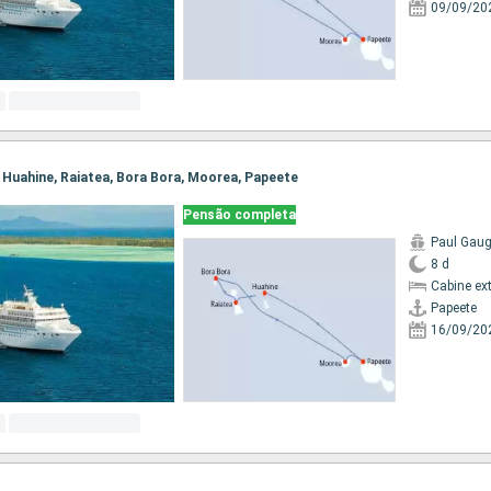
09/09/20
e, Huahine, Raiatea, Bora Bora, Moorea, Papeete
Pensão completa
Paul Gaug
8 d
Cabine ex
Papeete
16/09/20