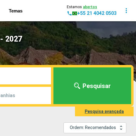
Estamos
abertos
Temas
+55 21 4042 0503
- 2027
Pesquisar
anhias
Pesquisa avançada
Ordem: Recomendados