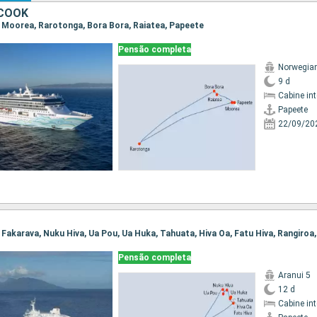
 COOK
e, Moorea, Rarotonga, Bora Bora, Raiatea, Papeete
Pensão completa
Norwegian 
9 d
Cabine in
Papeete
22/09/20
Pensão completa
Aranui 5
12 d
Cabine in