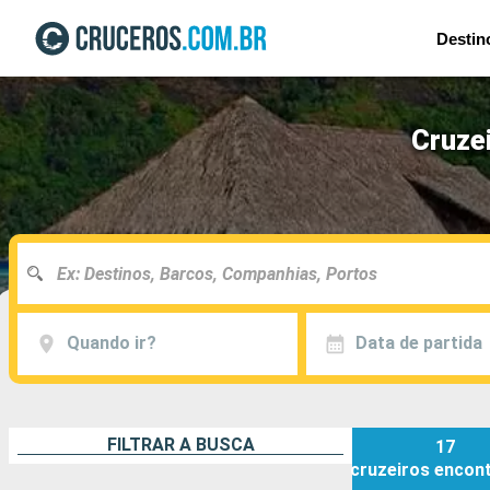
Destin
Cruze
Quando ir?
Data de partida
FILTRAR A BUSCA
17
cruzeiros
encon