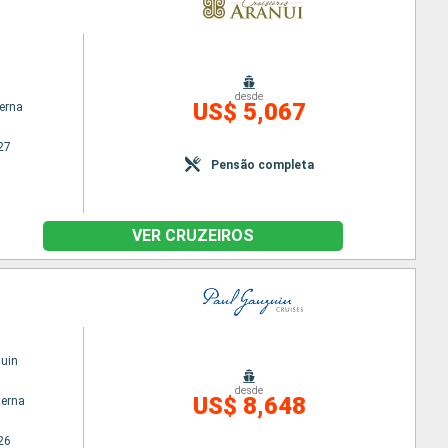
desde
US$ 5,067
terna
27
Pensão completa
VER CRUZEIROS
uin
desde
US$ 8,648
terna
26