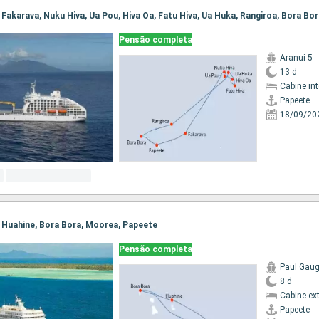
, Fakarava, Nuku Hiva, Ua Pou, Hiva Oa, Fatu Hiva, Ua Huka, Rangiroa, Bora Bo
Pensão completa
Aranui 5
13 d
Cabine in
Papeete
18/09/20
e, Huahine, Bora Bora, Moorea, Papeete
Pensão completa
Paul Gaug
8 d
Cabine ex
Papeete