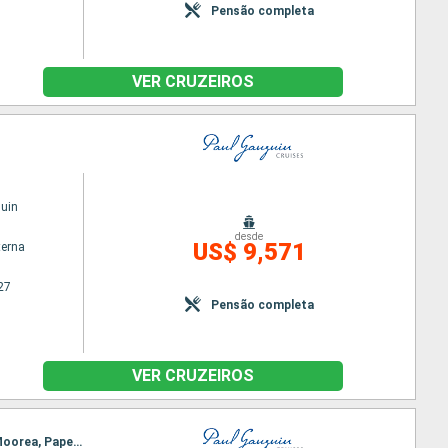
Pensão completa
VER CRUZEIROS
uin
desde
US$ 9,571
terna
27
Pensão completa
VER CRUZEIROS
Itinerário : Papeete, Rangiroa, Atuona, Omoa, Hapatoni, Taiohae, Fakarava, Bora Bora, Huahine, Moorea, Papeete