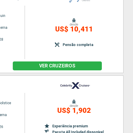
uin
desde
US$ 10,411
terna
28
Pensão completa
VER CRUZEIROS
Solstice
desde
US$ 1,902
terna
Experiência premium
26
Pacote All Included disponível