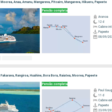
e, Moorea, Anaa, Amanu, Mangareva, Pitcairn, Mangareva, Hikueru, Papeete
Pensão completa
Aranoa
12 d
Cabine in
Papeete
08/09/20
e, Fakarava, Rangiroa, Huahine, Bora Bora, Raiatea, Moorea, Papeete
Pensão completa
Paul Gaug
11 d
Cabine ex
Papeete
23/09/20