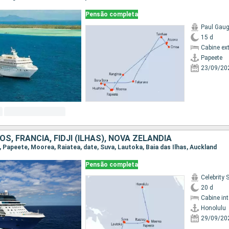
Pensão completa
Paul Gaug
15 d
Cabine ex
Papeete
23/09/20
S, FRANCIA, FIDJI (ILHAS), NOVA ZELÂNDIA
u, Papeete, Moorea, Raiatea, date, Suva, Lautoka, Baia das Ilhas, Auckland
Pensão completa
Celebrity 
20 d
Cabine in
Honolulu
29/09/20