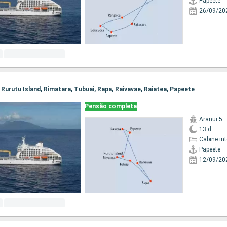
Papeete
26/09/20
, Rurutu Island, Rimatara, Tubuai, Rapa, Raivavae, Raiatea, Papeete
Pensão completa
Aranui 5
13 d
Cabine in
Papeete
12/09/20