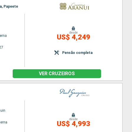
ra, Papeete
desde
US$ 4,249
terna
27
Pensão completa
VER CRUZEIROS
uin
desde
US$ 4,993
terna