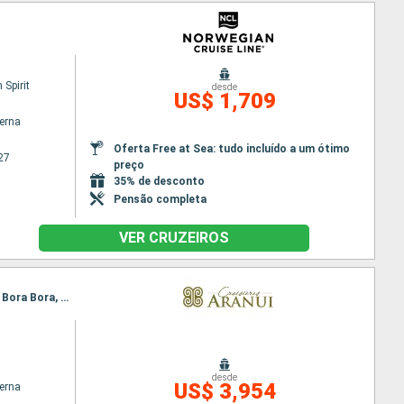
Spirit
desde
US$ 1,709
terna
Oferta Free at Sea: tudo incluído a um ótimo
27
preço
35% de desconto
Pensão completa
VER CRUZEIROS
Itinerário : Papeete, Fakarava, Nuku Hiva, Ua Pou, Ua Huka, Tahuata, Hiva Oa, Fatu Hiva, Rangiroa, Bora Bora, Papeete
desde
US$ 3,954
terna