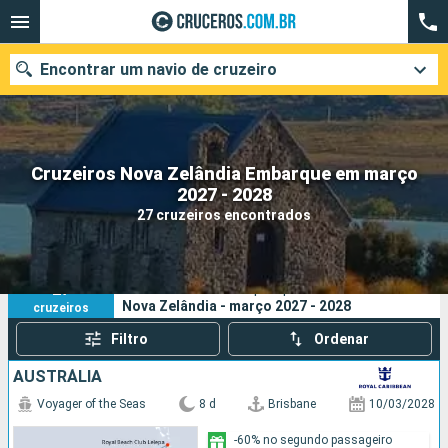
Encontrar um navio de cruzeiro
Cruzeiros Nova Zelândia Embarque em março
Quando ir?
2027 - 2028
27 cruzeiros encontrados
Data de partida
Cidades
Companhias
27
Os seus critérios de pesquisa:
Nova Zelândia - março 2027 - 2028
cruzeiros
Pesquisar
Filtro
Ordenar
AUSTRÁLIA
Voyager of the Seas
8 d
Brisbane
10/03/2028
-60% no segundo passageiro