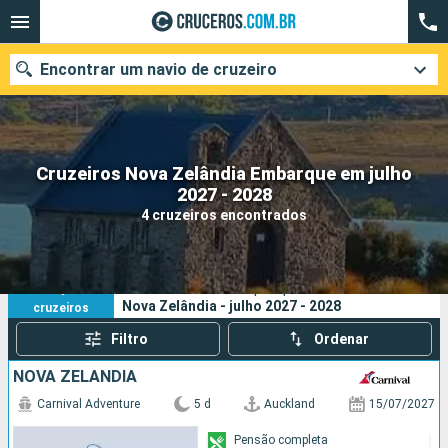
Encontrar um navio de cruzeiro
Cruzeiros Nova Zelândia Embarque em julho
Quando ir?
2027 - 2028
4 cruzeiros encontrados
Data de partida
Cidades
Companhias
4
Os seus critérios de pesquisa:
Nova Zelândia - julho 2027 - 2028
cruzeiros
Pesquisar
Filtro
Ordenar
NOVA ZELÂNDIA
Carnival Adventure
5 d
Auckland
15/07/2027
Pensão completa