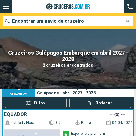
Encontrar um navio de cruzeiro
Cruzeiros Galápagos Embarque em abril 2027 -
Quando ir?
2028
2 cruzeiros encontrados
Data de partida
Cidades
Companhias
2
Os seus critérios de pesquisa:
Galápagos - abril 2027 - 2028
cruzeiros
Pesquisar
Filtro
Ordenar
EQUADOR
Celebrity Flora
8 d
Baltra
04/04/2027
Experiência premium