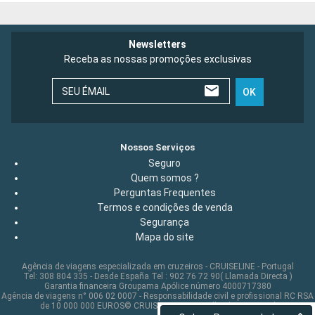
Newsletters
Receba as nossas promoções exclusivas
SEU ÉMAIL
OK
Nossos Serviços
Seguro
Quem somos ?
Perguntas Frequentes
Termos e condições de venda
Segurança
Mapa do site
Agência de viagens especializada em cruzeiros - CRUISELINE - Portugal
Tel: 308 804 335 - Desde España Tel : 902 76 72 90( Llamada Directa )
Garantia financeira Groupama Apólice número 4000717380
Agência de viagens n° 006 02 0007 - Responsabilidade civil e profissional RC RSA
de 10 000 000 EUROS© CRUISELINE 2026 - all rights reserved