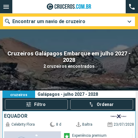
Encontrar um navio de cruzeiro
Cruzeiros Galápagos Embarque em julho 2027 -
Quando ir?
2028
2 cruzeiros encontrados
Data de partida
Cidades
Companhias
2
Os seus critérios de pesquisa:
Galápagos - julho 2027 - 2028
cruzeiros
Pesquisar
Filtro
Ordenar
EQUADOR
Celebrity Flora
8 d
Baltra
23/07/2028
Experiência premium