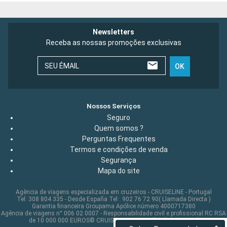
Newsletters
Receba as nossas promoções exclusivas
SEU ÉMAIL
OK
Nossos Serviços
Seguro
Quem somos ?
Perguntas Frequentes
Termos e condições de venda
Segurança
Mapa do site
Agência de viagens especializada em cruzeiros - CRUISELINE - Portugal
Tel: 308 804 335 - Desde España Tel : 902 76 72 90( Llamada Directa )
Garantia financeira Groupama Apólice número 4000717380
Agência de viagens n° 006 02 0007 - Responsabilidade civil e profissional RC RSA
de 10 000 000 EUROS© CRUISELINE 2026 - all rights reserved