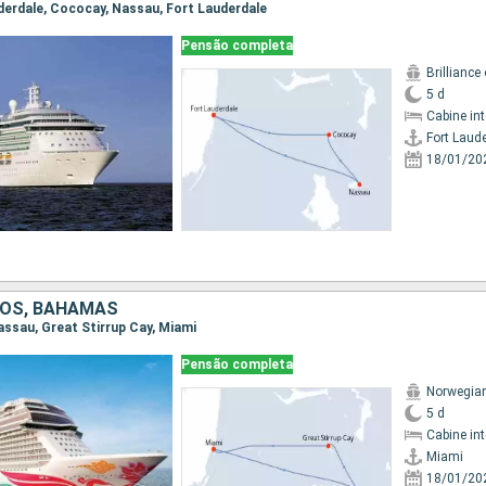
auderdale, Cococay, Nassau, Fort Lauderdale
Pensão completa
Brilliance
5 d
Cabine in
Fort Laud
18/01/20
DOS, BAHAMAS
Nassau, Great Stirrup Cay, Miami
Pensão completa
Norwegia
5 d
Cabine in
Miami
18/01/20