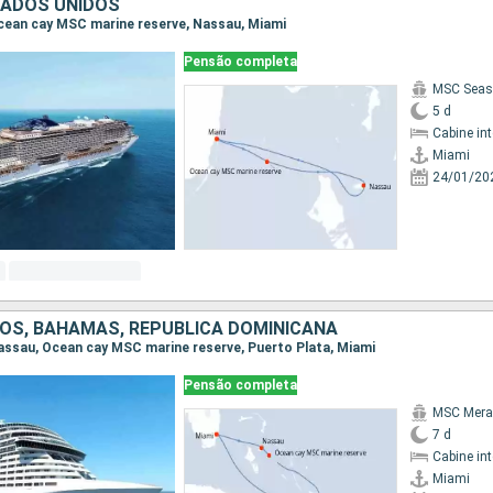
TADOS UNIDOS
 Ocean cay MSC marine reserve, Nassau, Miami
Pensão completa
MSC Seas
5 d
Cabine in
Miami
24/01/20
OS, BAHAMAS, REPUBLICA DOMINICANA
 Nassau, Ocean cay MSC marine reserve, Puerto Plata, Miami
Pensão completa
MSC Merav
7 d
Cabine in
Miami