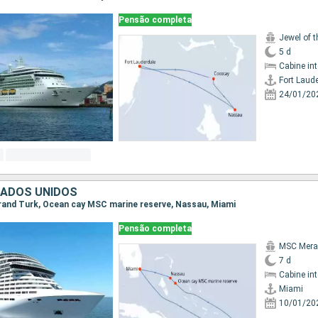
Pensão completa
Jewel of 
5 d
Cabine in
Fort Laud
24/01/20
TADOS UNIDOS
 Grand Turk, Ocean cay MSC marine reserve, Nassau, Miami
Pensão completa
MSC Merav
7 d
Cabine in
Miami
10/01/20