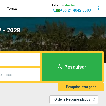
Estamos
abertos
Temas
+55 21 4042 0503
 - 2028
Pesquisar
anhias
Pesquisa avançada
Ordem: Recomendados