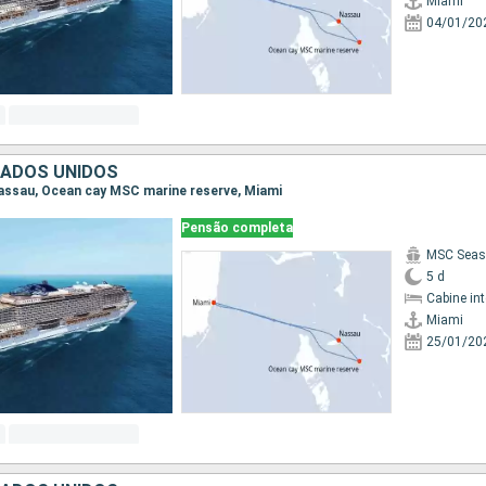
Miami
04/01/20
TADOS UNIDOS
 Nassau, Ocean cay MSC marine reserve, Miami
Pensão completa
MSC Seas
5 d
Cabine in
Miami
25/01/20