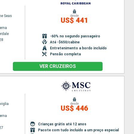
the Seas
desde
US$ 441
terna
erdale
-60% no segundo passageiro
28
Até -$650/cabine
Entretenimento a bordo incluído
Pensão completa
VER CRUZEIROS
iglia
desde
US$ 446
terna
Crianças grátis até 12 anos
27
Pacote com tudo incluído a um preço especial