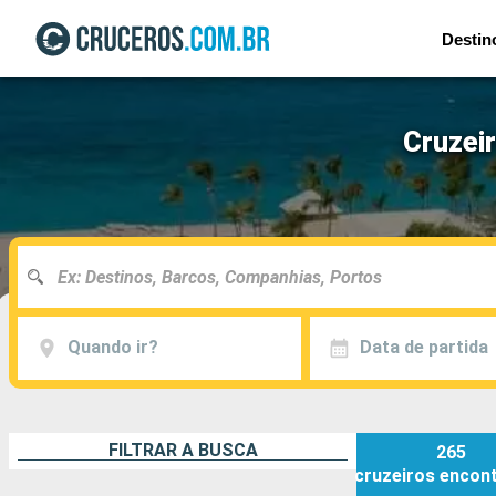
Destin
Cruzei
Quando ir?
Data de partida
FILTRAR A BUSCA
265
cruzeiros
encon