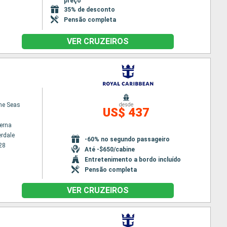
preço
35% de desconto
Pensão completa
VER CRUZEIROS
the Seas
desde
US$ 437
terna
erdale
-60% no segundo passageiro
28
Até -$650/cabine
Entretenimento a bordo incluído
Pensão completa
VER CRUZEIROS