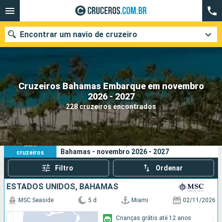
Encontrar um navio de cruzeiro
Cruzeiros Bahamas Embarque em novembro
Quando ir?
2026 - 2027
228 cruzeiros encontrados
Data de partida
Cidades
Companhias
228
Os seus critérios de pesquisa:
Bahamas - novembro 2026 - 2027
cruzeiros
Pesquisar
Filtro
Ordenar
ESTADOS UNIDOS, BAHAMAS
MSC Seaside
5 d
Miami
02/11/2026
Crianças grátis até 12 anos