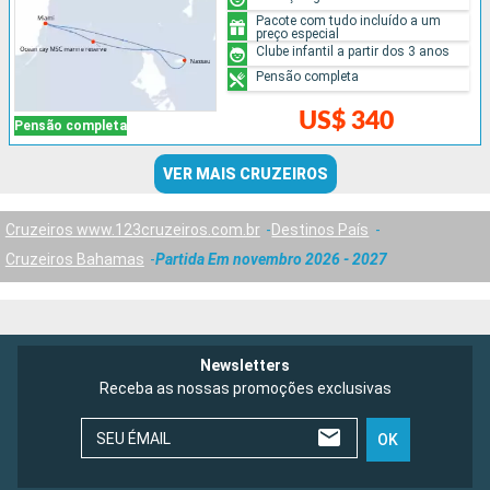
Pacote com tudo incluído a um
preço especial
Clube infantil a partir dos 3 anos
Pensão completa
US$ 340
Pensão completa
VER MAIS CRUZEIROS
Cruzeiros www.123cruzeiros.com.br
Destinos País
Cruzeiros Bahamas
Partida Em novembro 2026 - 2027
Newsletters
Receba as nossas promoções exclusivas
SEU ÉMAIL
OK