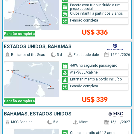
Pacote com tudo incluído a um
preço especial
Clube infantil a partir dos 3 anos
Pensão completa
US$ 336
Pensão completa
ESTADOS UNIDOS, BAHAMAS
Brilliance of the Seas
5 d
Fort Lauderdale
16/11/2026
-60% no segundo passageiro
Até -$650/cabine
Entretenimento a bordo incluído
Pensão completa
US$ 339
Pensão completa
BAHAMAS, ESTADOS UNIDOS
MSC Seaside
5 d
Miami
15/11/2027
Crianças grátis até 12 anos