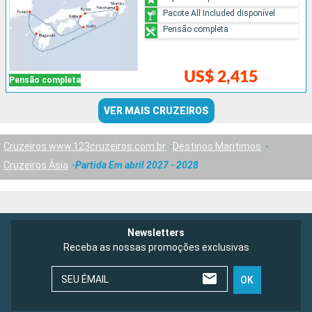
Pacote All Included disponível
Pensão completa
US$ 2,415
Pensão completa
VER MAIS CRUZEIROS
Cruzeiros www.123cruzeiros.com.br
Destinos Maritimos
Cruzeiros Ásia
Partida Em abril 2027 - 2028
Newsletters
Receba as nossas promoções exclusivas
SEU ÉMAIL
OK