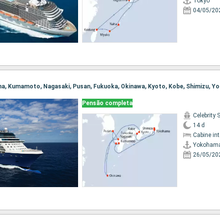
Tokyo
04/05/20
ama, Kumamoto, Nagasaki, Pusan, Fukuoka, Okinawa, Kyoto, Kobe, Shimizu, 
Pensão completa
Celebrity 
14 d
Cabine in
Yokoham
26/05/20