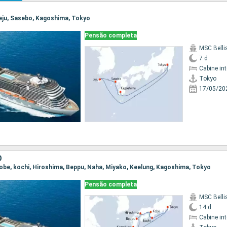
 Jeju, Sasebo, Kagoshima, Tokyo
Pensão completa
MSC Bell
7 d
Cabine in
Tokyo
17/05/20
O
 Kobe, kochi, Hiroshima, Beppu, Naha, Miyako, Keelung, Kagoshima, Tokyo
Pensão completa
MSC Bell
14 d
Cabine in