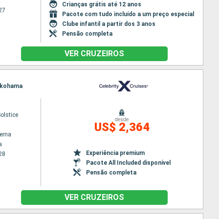
Crianças grátis até 12 anos
27
Pacote com tudo incluído a um preço especial
Clube infantil a partir dos 3 anos
Pensão completa
VER CRUZEIROS
Yokohama
Solstice
desde
US$ 2,364
terna
a
Experiência premium
28
Pacote All Included disponível
Pensão completa
VER CRUZEIROS