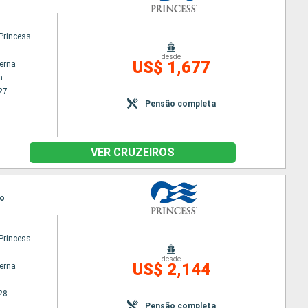
Princess
desde
US$ 1,677
terna
a
27
Pensão completa
VER CRUZEIROS
yo
Princess
desde
US$ 2,144
terna
28
Pensão completa