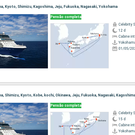
ma, Kyoto, Shimizu, Kagoshima, Jeju, Fukuoka, Nagasaki, Yokohama
Pensão completa
Celebrity 
12 d
Cabine in
Yokoham
01/05/20
ma, Shimizu, Kyoto, Kobe, kochi, Okinawa, Jeju, Fukuoka, Nagasaki, Kagoshi
Pensão completa
Celebrity 
15 d
Cabine in
Yokoham