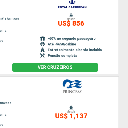
Of The Seas
desde
US$ 856
terna
-60% no segundo passageiro
27
Até -$650/cabine
Entretenimento a bordo incluído
Pensão completa
VER CRUZEIROS
princess
desde
US$ 1,137
terna
27