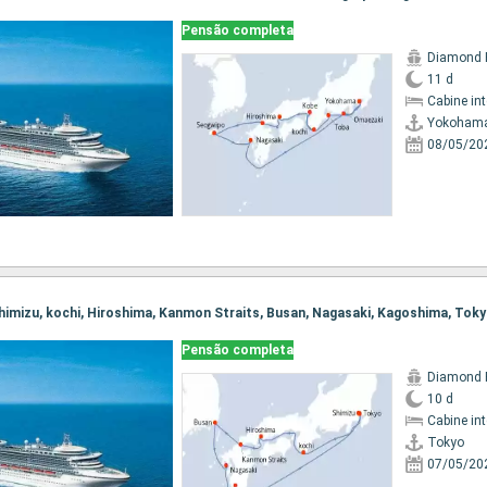
Pensão completa
Diamond 
11 d
Cabine in
Yokoham
08/05/20
 Shimizu, kochi, Hiroshima, Kanmon Straits, Busan, Nagasaki, Kagoshima, Tok
Pensão completa
Diamond 
10 d
Cabine in
Tokyo
07/05/20