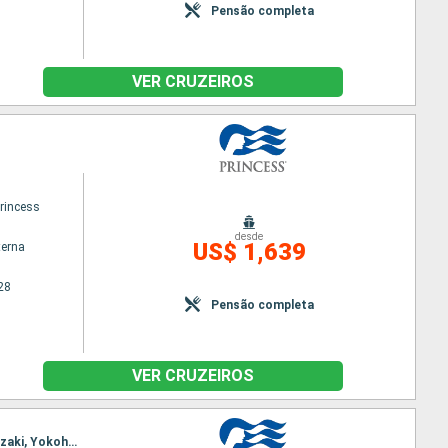
Pensão completa
VER CRUZEIROS
princess
desde
US$ 1,639
terna
28
Pensão completa
VER CRUZEIROS
Itinerário : Yokohama, Toba, Kobe, kochi, Hiroshima, Kanmon Straits, Seogwipo, Nagasaki, Omaezaki, Yokohama