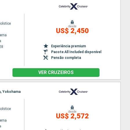
Solstice
desde
US$ 2,450
terna
a
Experiência premium
28
Pacote All Included disponível
Pensão completa
VER CRUZEIROS
ma, Yokohama
Solstice
desde
US$ 2,572
terna
a