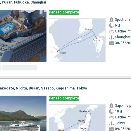
i, Pusan, Fukuoka, Shanghai
Pensão completa
Spectrum 
6 d
Cabine in
Shanghai
30/05/20
 Hakodate, Niigita, Busan, Sasebo, Kagoshima, Tokyo
Pensão completa
Sapphire 
10 d
Cabine in
Tokyo
09/05/20