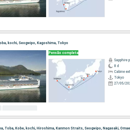
 Toba, kochi, Seogwipo, Kagoshima, Tokyo
Pensão completa
Sapphire 
8 d
Cabine ex
Tokyo
27/05/20