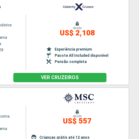
a
Solstice
desde
US$ 2,108
terna
a
Experiência premium
28
Pacote All Included disponível
Pensão completa
VER CRUZEIROS
issima
desde
US$ 557
terna
Crianças grátis até 12 anos