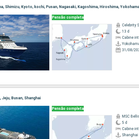
ma, Shimizu, Kyoto, kochi, Pusan, Nagasaki, Kagoshima, Hiroshima, Yokoham
Pensão completa
Celebrity 
13 d
Cabine in
Yokoham
31/08/20
i, Jeju, Busan, Shanghai
Pensão completa
MSC Bell
5 d
Cabine in
Shanghai