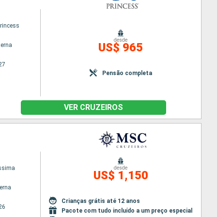
princess
desde
US$ 965
terna
27
Pensão completa
VER CRUZEIROS
issima
desde
US$ 1,150
terna
Crianças grátis até 12 anos
26
Pacote com tudo incluído a um preço especial