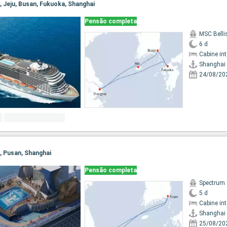
i, Jeju, Busan, Fukuoka, Shanghai
Pensão completa
MSC Bell
6 d
Cabine in
Shanghai
24/08/20
i, Pusan, Shanghai
Pensão completa
Spectrum 
5 d
Cabine in
Shanghai
25/08/20