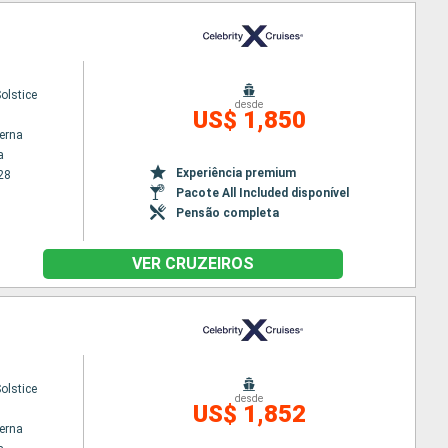
Solstice
desde
US$ 1,850
terna
a
Experiência premium
28
Pacote All Included disponível
Pensão completa
VER CRUZEIROS
Solstice
desde
US$ 1,852
terna