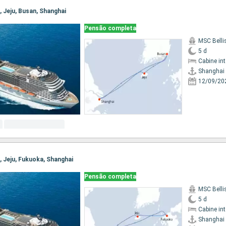
i, Jeju, Busan, Shanghai
Pensão completa
MSC Bell
5 d
Cabine in
Shanghai
12/09/20
i, Jeju, Fukuoka, Shanghai
Pensão completa
MSC Bell
5 d
Cabine in
Shanghai