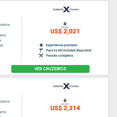
Solstice
desde
US$ 2,021
terna
a
Experiência premium
28
Pacote All Included disponível
Pensão completa
VER CRUZEIROS
Solstice
desde
US$ 2,314
terna