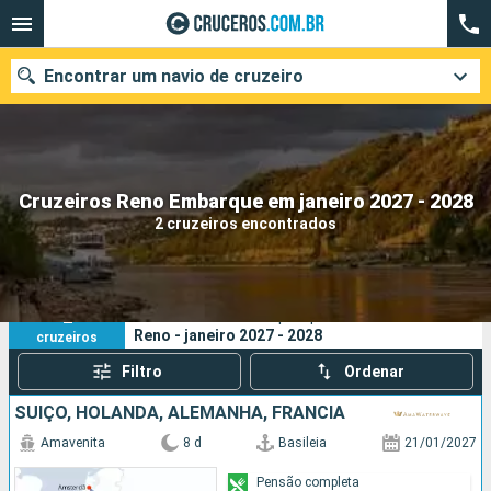
Encontrar um navio de cruzeiro
Quando ir?
Cruzeiros Reno Embarque em janeiro 2027 - 2028
2 cruzeiros encontrados
Data de partida
Cidades
Companhias
2
Os seus critérios de pesquisa:
Reno - janeiro 2027 - 2028
cruzeiros
Pesquisar
Filtro
Ordenar
SUÍÇO, HOLANDA, ALEMANHA, FRANCIA
Amavenita
8 d
Basileia
21/01/2027
Pensão completa