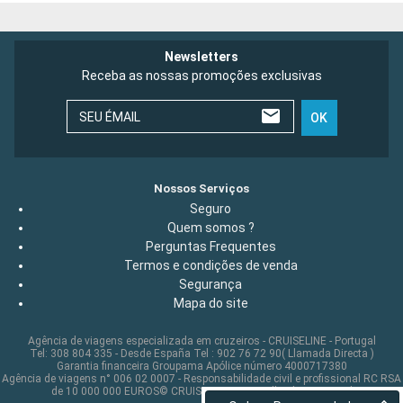
Newsletters
Receba as nossas promoções exclusivas
SEU ÉMAIL
OK
Nossos Serviços
Seguro
Quem somos ?
Perguntas Frequentes
Termos e condições de venda
Segurança
Mapa do site
Agência de viagens especializada em cruzeiros - CRUISELINE - Portugal
Tel: 308 804 335 - Desde España Tel : 902 76 72 90( Llamada Directa )
Garantia financeira Groupama Apólice número 4000717380
Agência de viagens n° 006 02 0007 - Responsabilidade civil e profissional RC RSA
de 10 000 000 EUROS© CRUISELINE 2026 - all rights reserved