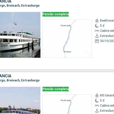
ANCIA
urgo, Breisach, Estrasburgo
Pensão completa
Beethove
5 d
Cabine ex
Estrasbur
30/10/20
ANCIA
urgo, Breisach, Estrasburgo
Pensão completa
MS Gerard
5 d
Cabine ex
Estrasbur