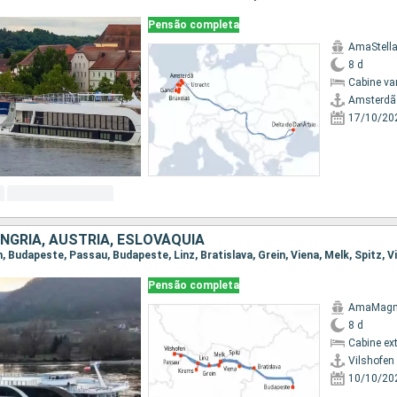
Pensão completa
AmaStell
8 d
Cabine va
Amsterdã
17/10/20
NGRIA, AUSTRIA, ESLOVÁQUIA
Pensão completa
AmaMag
8 d
Cabine ex
Vilshofen
10/10/20