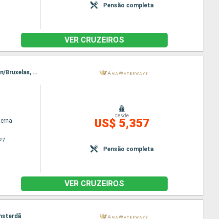
Pensão completa
VER CRUZEIROS
Itinerário : Amsterdã, Lelystad, Utrecht, Veere, Hellevoetsluis, Utrecht, Gand, Bruxelas, Antwerpen/Bruxelas, Dordrecht, Kinderdijk, Amsterdã
desde
US$ 5,357
terna
27
Pensão completa
VER CRUZEIROS
Amsterdã