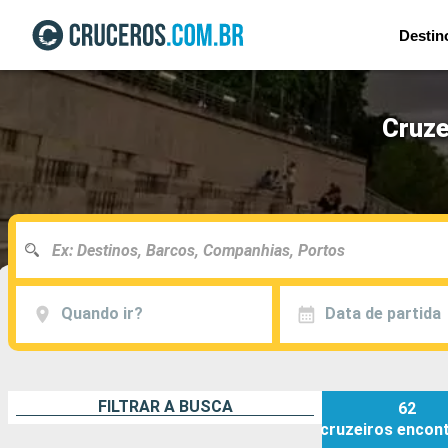
Destin
Cruze
Quando ir?
Data de partida
FILTRAR A BUSCA
62
cruzeiros
encon