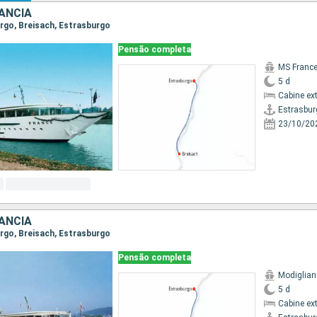
ANCIA
urgo, Breisach, Estrasburgo
Pensão completa
MS Franc
5 d
Cabine ex
Estrasbur
23/10/20
ANCIA
urgo, Breisach, Estrasburgo
Pensão completa
Modiglian
5 d
Cabine ex