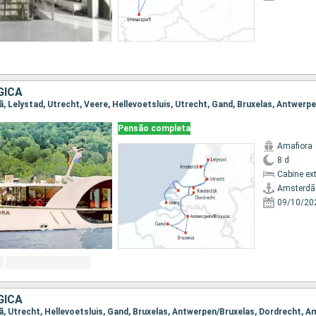
GICA
Pensão completa
Amafiora
8 d
Cabine ex
Amsterdã
09/10/20
GICA
dã, Utrecht, Hellevoetsluis, Gand, Bruxelas, Antwerpen/Bruxelas, Dordrecht, 