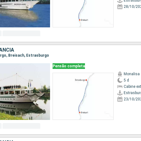
Estrasbur
28/10/20
ANCIA
urgo, Breisach, Estrasburgo
Pensão completa
Monalisa
5 d
Cabine ex
Estrasbur
23/10/20