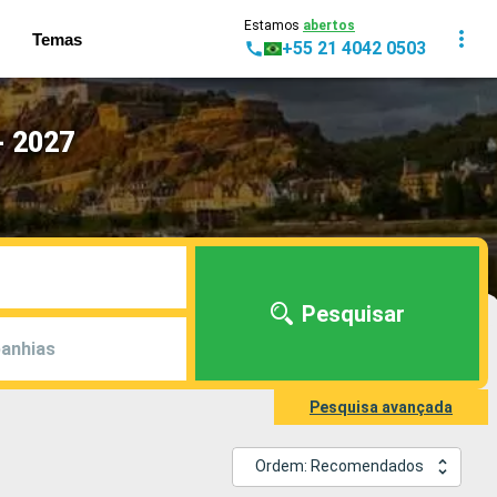
Estamos
abertos
Temas
+55 21 4042 0503
- 2027
Pesquisar
anhias
Pesquisa avançada
Ordem: Recomendados