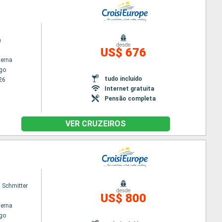
n
desde
US$ 676
terna
go
tudo incluído
26
Internet gratuita
Pensão completa
VER CRUZEIROS
 Schmitter
desde
US$ 800
terna
go