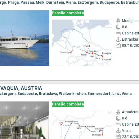
burgo, Praga, Passau, Melk, Durnstein, Viena, Esztergom, Budapeste, Estrasbu
Pensão completa
Modiglian
8 d
Cabine ex
Estrasbur
08/10/20
OVÁQUIA, AUSTRIA
 Esztergom, Budapeste, Bratislava, Weißenkirchen, Emmersdorf, Linz, Viena
Pensão completa
Amadeus 
8 d
Cabine ex
Viena
23/10/20