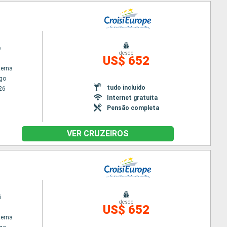
e
desde
US$ 652
terna
go
tudo incluído
26
Internet gratuita
Pensão completa
VER CRUZEIROS
i
desde
US$ 652
terna