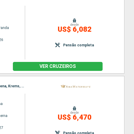
a
desde
US$ 6,082
randa
26
Pensão completa
VER CRUZEIROS
Itinerário : Vilshofen, Budapeste, Passau, Budapeste, Linz, Bratislava, Grein, Viena, Melk, Spitz, Viena, Krems, Spitz, Linz, Bratislava, Passau, Budapeste, Vilshofen, Budapeste, Vilshofen
na
desde
US$ 6,470
terna
27
Pensão completa