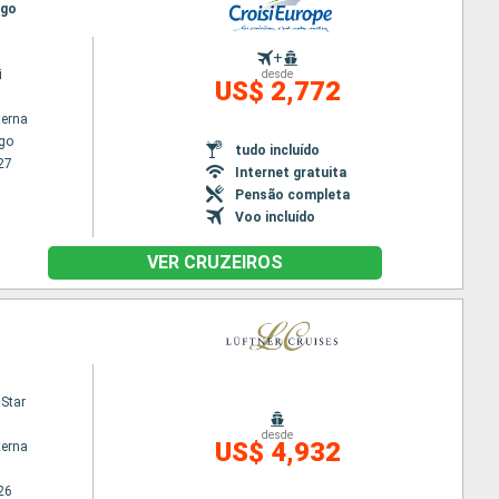
rgo
+
i
desde
US$ 2,772
terna
go
tudo incluído
27
Internet gratuita
Pensão completa
Voo incluído
VER CRUZEIROS
Star
desde
US$ 4,932
terna
26