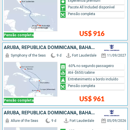
Experiência premium
Pacote All Included disponível
Pensão completa
US$ 916
Pensão completa
ARUBA, REPUBLICA DOMINICANA, BAHAMAS, ESTADOS UNIDOS
Symphony of the Seas
9 d
Fort Lauderdale
11/09/2027
-60% no segundo passageiro
Até -$650/cabine
Entretenimento a bordo incluído
Pensão completa
US$ 961
Pensão completa
ARUBA, REPUBLICA DOMINICANA, BAHAMAS, ESTADOS UNIDOS
Allure of the Seas
9 d
Fort Lauderdale
05/09/2026