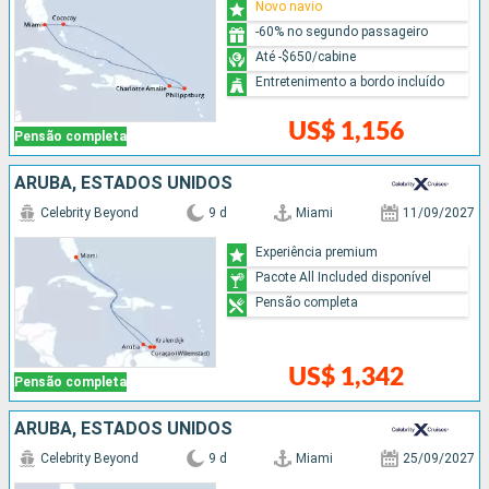
Novo navio
-60% no segundo passageiro
Até -$650/cabine
Entretenimento a bordo incluído
US$ 1,156
Pensão completa
ARUBA, ESTADOS UNIDOS
Celebrity Beyond
9 d
Miami
11/09/2027
Experiência premium
Pacote All Included disponível
Pensão completa
US$ 1,342
Pensão completa
ARUBA, ESTADOS UNIDOS
Celebrity Beyond
9 d
Miami
25/09/2027