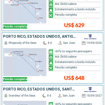
Até -$650/cabine
Entretenimento a bordo incluído
Pensão completa
US$ 629
Pensão completa
PORTO RICO, ESTADOS UNIDOS, ANTIGUA E BARBUDA, REPUBLICA DOMINICANA
Rhapsody of the Seas
8 d
San Juan
19/09/2026
-60% no segundo passageiro
Até -$650/cabine
Entretenimento a bordo incluído
Pensão completa
US$ 648
Pensão completa
PORTO RICO, ESTADOS UNIDOS, SANTA LUCIA, BARBADOS
Grandeur of the Seas
8 d
San Juan
18/09/2027
-60% no segundo passageiro