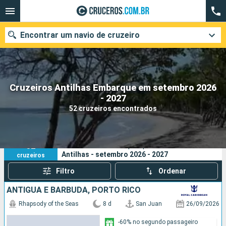
Encontrar um navio de cruzeiro
Cruzeiros Antilhas Embarque em setembro 2026
Quando ir?
- 2027
52 cruzeiros encontrados
Data de partida
Cidades
Companhias
52
Os seus critérios de pesquisa:
Antilhas - setembro 2026 - 2027
cruzeiros
Pesquisar
Filtro
Ordenar
ANTIGUA E BARBUDA, PORTO RICO
Rhapsody of the Seas
8 d
San Juan
26/09/2026
-60% no segundo passageiro